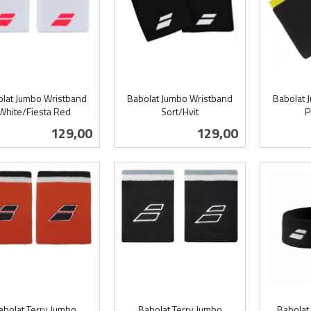
lat Jumbo Wristband
Babolat Jumbo Wristband
Babolat 
White/Fiesta Red
Sort/Hvit
P
inkl.
inkl.
Pris
Pris
129,00
129,00
mva.
mva.
Kjøp
Kjøp
abolat Terry Jumbo
Babolat Terry Jumbo
Babolat