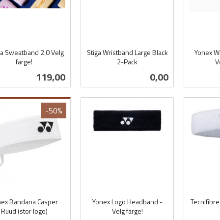
a Sweatband 2.0 Velg
Stiga Wristband Large Black
Yonex Wr
farge!
2-Pack
V
inkl.
inkl.
Pris
Pris
119,00
0,00
mva.
mva.
Les mer
Les mer
L
-50%
nex Bandana Casper
Yonex Logo Headband -
Tecnifibr
Ruud (stor logo)
Velg farge!
inkl.