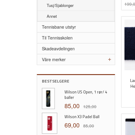
Rabat
inkl.
199,
Tusj/Sjablonger
mva.
Annet
Tennisbane utstyr
Til Tennisskolen
Skadeavdelingen
Våre merker
La
BESTSELGERE
He
Wilson US Open, 1 rør/ 4
baller
inkl.
mva.
85,00
125,00
Wilson X3 Padel Ball
69,00
85,00