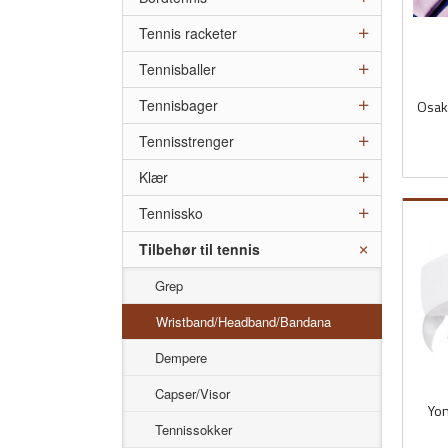
Tennis racketer
Tennisballer
Tennisbager
Osak
Tennisstrenger
inkl.
mva.
Klær
Tennissko
Tilbehør til tennis
Grep
Wristband/Headband/Bandana
Dempere
Capser/Visor
Yo
Tennissokker