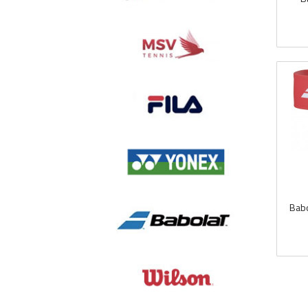
inkl.
mva.
Babo
inkl.
mva.