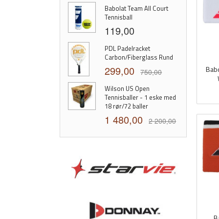
Babolat Team All Court
Tennisball
119,00
PDL Padelracket
Carbon/Fiberglass Rund
299,00
Babo
750,00
inkl.
Wilson US Open
Tennisballer - 1 eske med
mva.
18 rør/72 baller
1 480,00
2 200,00
B