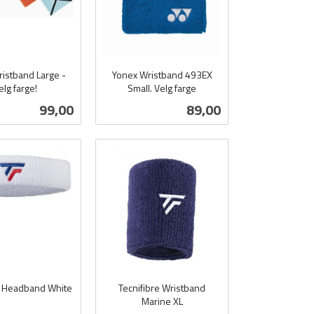
istband Large -
Yonex Wristband 493EX
elg farge!
Small. Velg farge
inkl.
Pris
Pris
99,00
89,00
mva.
es mer
Les mer
e Headband White
Tecnifibre Wristband
Marine XL