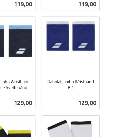
inkl.
Pris
Pris
119,00
119,00
mva.
Kjøp
Kjøp
Jumbo Wristband
Babolat Jumbo Wristband
lue Svettebånd
Blå
inkl.
mva.
Pris
Pris
129,00
129,00
es mer
Kjøp