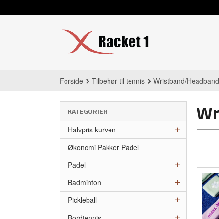
Gå
til
innholdet
Forside
Tilbehør til tennis
Wristband/Headban
Wr
KATEGORIER
Halvpris kurven
Økonomi Pakker Padel
Padel
Badminton
Pickleball
Bordtennis