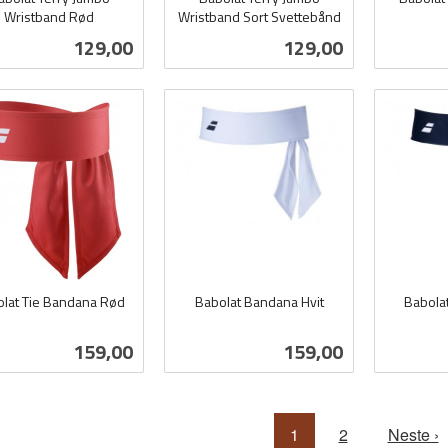
Wristband Rød
Wristband Sort Svettebånd
inkl.
inkl.
mva.
Pris
Pris
129,00
129,00
mva.
Kjøp
Kjøp
L
lat Tie Bandana Rød
Babolat Bandana Hvit
Babola
inkl.
inkl.
mva.
mva.
Pris
Pris
159,00
159,00
Kjøp
Kjøp
1
2
Neste ›