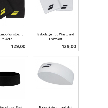
Jumbo Wristband
Babolat Jumbo Wristband
ure Aero
Hvit/Sort
inkl.
Pris
Pris
129,00
129,00
mva.
Kjøp
Kjøp
 Headband Sort
Babolat Headband Hvit