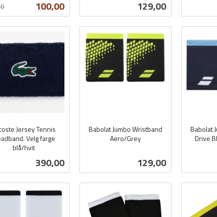
t
inkl.
mva.
Tilbud
Pris
100,00
129,00
00
mva.
Kjøp
Les mer
coste Jersey Tennis
Babolat Jumbo Wristband
Babolat 
adband. Velg farge
Aero/Grey
Drive B
blå/hvit
inkl.
inkl.
mva.
mva.
Pris
Pris
390,00
129,00
Les mer
Kjøp
L