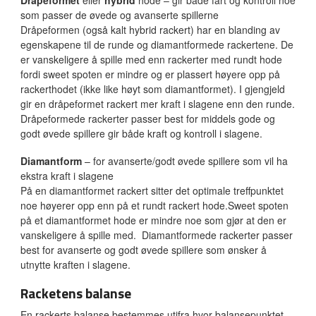
Dråpeformet
eller
hybrid
hode – gir både fart og kontroll noe
som passer de øvede og avanserte spillerne
Dråpeformen (også kalt hybrid rackert) har en blanding av
egenskapene til de runde og diamantformede rackertene. De
er vanskeligere å spille med enn rackerter med rundt hode
fordi sweet spoten er mindre og er plassert høyere opp på
rackerthodet (ikke like høyt som diamantformet). I gjengjeld
gir en dråpeformet rackert mer kraft i slagene enn den runde.
Dråpeformede rackerter passer best for middels gode og
godt øvede spillere gir både kraft og kontroll i slagene.
Diamantform
– for avanserte/godt øvede spillere som vil ha
ekstra kraft i slagene
På en diamantformet rackert sitter det optimale treffpunktet
noe høyerer opp enn på et rundt rackert hode.Sweet spoten
på et diamantformet hode er mindre noe som gjør at den er
vanskeligere å spille med. Diamantformede rackerter passer
best for avanserte og godt øvede spillere som ønsker å
utnytte kraften i slagene.
Racketens balanse
En rackerts balanse bestemmes utifra hvor balansepunktet