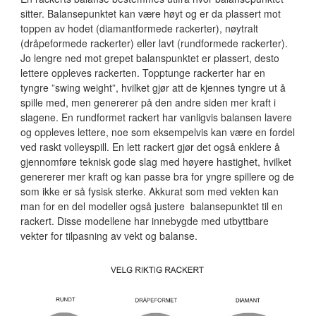
sitter. Balansepunktet kan være høyt og er da plassert mot
toppen av hodet (diamantformede rackerter), nøytralt
(dråpeformede rackerter) eller lavt (rundformede rackerter).
Jo lengre ned mot grepet balanspunktet er plassert, desto
lettere oppleves rackerten. Topptunge rackerter har en
tyngre ”swing weight”, hvilket gjør att de kjennes tyngre ut å
spille med, men genererer på den andre siden mer kraft i
slagene. En rundformet rackert har vanligvis balansen lavere
og oppleves lettere, noe som eksempelvis kan være en fordel
ved raskt volleyspill. En lett rackert gjør det også enklere å
gjennomføre teknisk gode slag med høyere hastighet, hvilket
genererer mer kraft og kan passe bra for yngre spillere og de
som ikke er så fysisk sterke. Akkurat som med vekten kan
man for en del modeller også justere balansepunktet til en
rackert. Disse modellene har innebygde med utbyttbare
vekter for tilpasning av vekt og balanse.