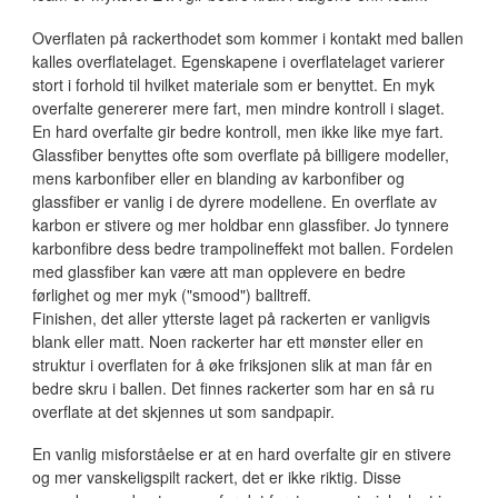
Overflaten på rackerthodet som kommer i kontakt med ballen
kalles overflatelaget. Egenskapene i overflatelaget varierer
stort i forhold til hvilket materiale som er benyttet. En myk
overfalte genererer mere fart, men mindre kontroll i slaget.
En hard overfalte gir bedre kontroll, men ikke like mye fart.
Glassfiber benyttes ofte som overflate på billigere modeller,
mens karbonfiber eller en blanding av karbonfiber og
glassfiber er vanlig i de dyrere modellene. En overflate av
karbon er stivere og mer holdbar enn glassfiber. Jo tynnere
karbonfibre dess bedre trampolineffekt mot ballen. Fordelen
med glassfiber kan være att man opplevere en bedre
førlighet og mer myk ("smood") balltreff.
Finishen, det aller ytterste laget på rackerten er vanligvis
blank eller matt. Noen rackerter har ett mønster eller en
struktur i overflaten for å øke friksjonen slik at man får en
bedre skru i ballen. Det finnes rackerter som har en så ru
overflate at det skjennes ut som sandpapir.
En vanlig misforståelse er at en hard overfalte gir en stivere
og mer vanskeligspilt rackert, det er ikke riktig. Disse