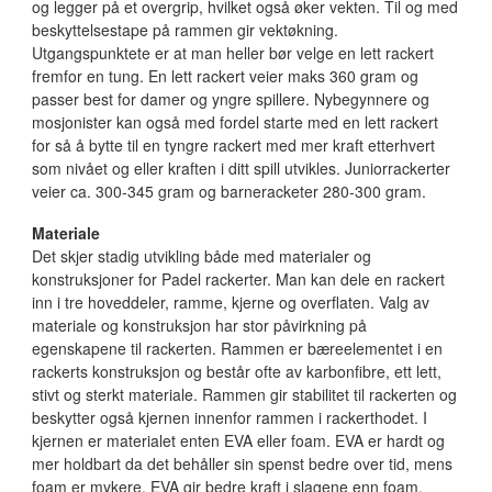
og legger på et overgrip, hvilket også øker vekten. Til og med
beskyttelsestape på rammen gir vektøkning.
Utgangspunktete er at man heller bør velge en lett rackert
fremfor en tung. En lett rackert veier maks 360 gram og
passer best for damer og yngre spillere. Nybegynnere og
mosjonister kan også med fordel starte med en lett rackert
for så å bytte til en tyngre rackert med mer kraft etterhvert
som nivået og eller kraften i ditt spill utvikles. Juniorrackerter
veier ca. 300-345 gram og barneracketer 280-300 gram.
Materiale
Det skjer stadig utvikling både med materialer og
konstruksjoner for Padel rackerter. Man kan dele en rackert
inn i tre hoveddeler, ramme, kjerne og overflaten. Valg av
materiale og konstruksjon har stor påvirkning på
egenskapene til rackerten. Rammen er bæreelementet i en
rackerts konstruksjon og består ofte av karbonfibre, ett lett,
stivt og sterkt materiale. Rammen gir stabilitet til rackerten og
beskytter også kjernen innenfor rammen i rackerthodet. I
kjernen er materialet enten EVA eller foam. EVA er hardt og
mer holdbart da det behåller sin spenst bedre over tid, mens
foam er mykere. EVA gir bedre kraft i slagene enn foam.