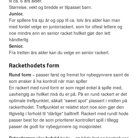
til ca. 6 års alder.
Størrelse, vekt og bredde er tilpasset barn.
Junior.
For spillere fra sju år og opp til ca. tolv års alder kan man
med fordel velge en juniorrackert, som for oftest lettere og
noe mindre enn en senior racket hvilket gjør den lett
håndterlig
Senior.
Fra tretten års alder kan du velge en senior rackert.
Rackethodets form
Rund form
– passer først og fremst for nybegynnere samt de
som ønsker å ha kontroll når man spiller
En rackert med rund form er som regel enkel å spille med,
uavhengig av hvilket nivå du er på. På en rund rackert er det
optimale treffpunktet, såkalt ”sweet spot” plassert i midten på
rackerthodet. Treffpunktet er relativt stort noe som gjør den
tilgivelig i forhold til "dårlige" balltreff. Rackert med rundt hode
passer best for de som prioriterer kontrollert spill i tillegg
passer de godt for nybegynnere og mosjonister.