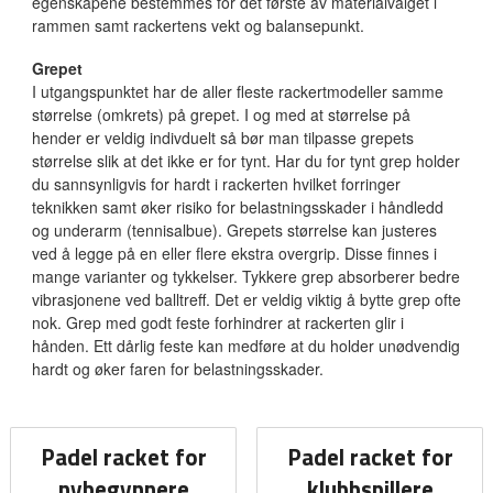
egenskapene bestemmes for det første av materialvalget i
rammen samt rackertens vekt og balansepunkt.
Grepet
I utgangspunktet har de aller fleste rackertmodeller samme
størrelse (omkrets) på grepet. I og med at størrelse på
hender er veldig indivduelt så bør man tilpasse grepets
størrelse slik at det ikke er for tynt. Har du for tynt grep holder
du sannsynligvis for hardt i rackerten hvilket forringer
teknikken samt øker risiko for belastningsskader i håndledd
og underarm (tennisalbue). Grepets størrelse kan justeres
ved å legge på en eller flere ekstra overgrip. Disse finnes i
mange varianter og tykkelser. Tykkere grep absorberer bedre
vibrasjonene ved balltreff. Det er veldig viktig å bytte grep ofte
nok. Grep med godt feste forhindrer at rackerten glir i
hånden. Ett dårlig feste kan medføre at du holder unødvendig
hardt og øker faren for belastningsskader.
Padel racket for
Padel racket for
nybegynnere
klubbspillere