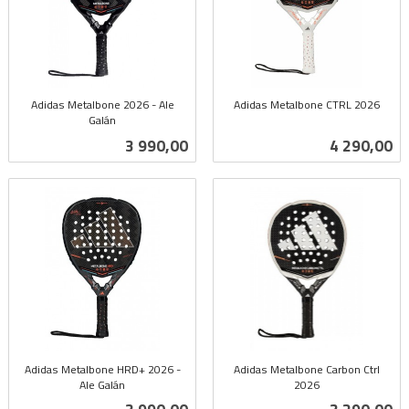
Adidas Metalbone 2026 - Ale
Adidas Metalbone CTRL 2026
Galán
inkl.
inkl.
mva.
Pris
Pris
3 990,00
4 290,00
mva.
Adidas Metalbone HRD+ 2026 -
Adidas Metalbone Carbon Ctrl
Ale Galán
2026
inkl.
inkl.
Pris
Pris