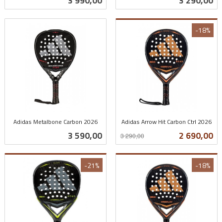
3 990,00
3 290,00
mva.
mva.
-18%
Adidas Metalbone Carbon 2026
Adidas Arrow Hit Carbon Ctrl 2026
inkl.
Rabatt
inkl.
Pris
Tilbud
3 590,00
2 690,00
3 290,00
mva.
mva.
-21%
-18%