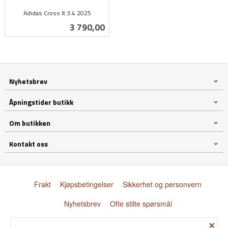
Adidas Cross It 3.4 2025
inkl.
Pris
3 790,00
mva.
Nyhetsbrev
Åpningstider butikk
Om butikken
Kontakt oss
Frakt
Kjøpsbetingelser
Sikkerhet og personvern
Nyhetsbrev
Ofte stilte spørsmål
×
© Donnay Scandinavia AS