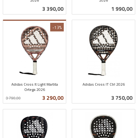
2026
2026
inkl.
inkl.
Pris
Pris
3 390,00
1 990,00
mva.
mva.
-13%
Adidas Cross It Light Martita
Adidas Cross IT Ctrl 2026
Ortega 2026
inkl.
Rabatt
inkl.
mva.
Tilbud
Pris
3 290,00
3 750,00
3 790,00
mva.