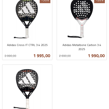
Adidas Cross IT CTRL 3.4 2025
Adidas Metalbone Carbon 3.4
Rabatt
inkl.
2025
Rabatt
inkl.
mva.
Tilbud
Tilbud
1 995,00
1 990,00
3 990,00
2 690,00
mva.