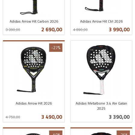
Adidas Arrow Hit Carbon 2026
Adidas Arrow Hit Ctrl 2026
Rabatt
inkl.
Rabatt
inkl.
Tilbud
Tilbud
2 690,00
3 990,00
3 390,00
4 890,00
mva.
mva.
-27%
Adidas Arrow Hit 2026
Adidas Metalbone 3.4 Ale Galan
Rabatt
inkl.
2025
inkl.
mva.
Tilbud
Pris
3 490,00
3 390,00
4 750,00
mva.
-50%
-26%