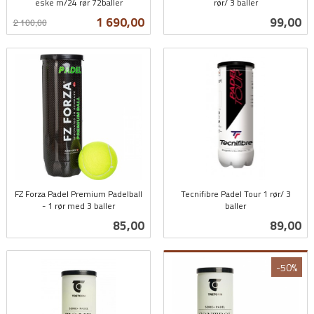
eske m/24 rør 72baller
rør/ 3 baller
Rabatt
inkl.
inkl.
Tilbud
Pris
1 690,00
99,00
2 100,00
mva.
mva.
FZ Forza Padel Premium Padelball
Tecnifibre Padel Tour 1 rør/ 3
- 1 rør med 3 baller
baller
inkl.
inkl.
Pris
Pris
85,00
89,00
mva.
mva.
-50%