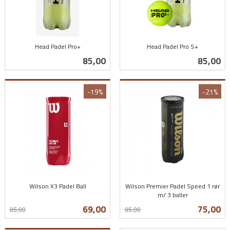
Head Padel Pro+
Head Padel Pro S+
inkl.
inkl.
Pris
Pris
85,00
85,00
mva.
mva.
-19%
-21%
Wilson X3 Padel Ball
Wilson Premier Padel Speed 1 rør
Rabatt
inkl.
m/ 3 baller
Rabatt
inkl.
mva.
Tilbud
Tilbud
69,00
75,00
85,00
95,00
mva.