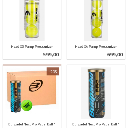
Head X3 Pump Pressurizer
Head X4 Pump Pressurizer
inkl.
inkl.
Pris
Pris
599,00
699,00
mva.
mva.
-20%
Bullpadel Next Pro Padel Ball 1
Bullpadel Next Pro Padel Ball 1