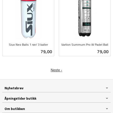
Siux Neo Balls 1 rør/ 3 baller
Varlion Summum Pro W Padel Ball
inkl.
inkl.
Pris
Pris
79,00
79,00
mva.
mva.
Neste ›
Nyhetsbrev
Åpningstider butikk
Om butikken