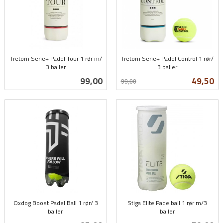
Tretorn Serie+ Padel Tour 1 rør m/
Tretorn Serie+ Padel Control 1 rør/
3 baller
3 baller
inkl.
Rabatt
inkl.
Pris
Tilbud
99,00
49,50
99,00
mva.
mva.
Oxdog Boost Padel Ball 1 rør/ 3
Stiga Elite Padelball 1 rør m/3
baller.
baller
inkl.
inkl.