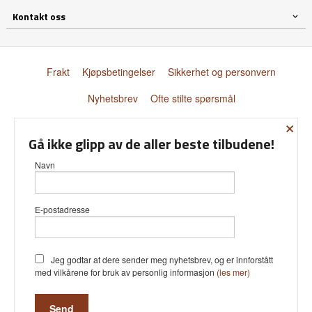
Kontakt oss
Frakt
Kjøpsbetingelser
Sikkerhet og personvern
Nyhetsbrev
Ofte stilte spørsmål
×
© Donnay Scandinavia AS
Gå ikke glipp av de aller beste tilbudene!
Navn
E-postadresse
Vår nettbutikk bruker cookies slik at
du får en bedre kjøpsopplevelse og
vi kan yte deg bedre service. Vi
bruker cookies hovedsaklig til å lagre
Jeg godtar at dere sender meg nyhetsbrev, og er innforstått
innloggingsdetaljer og huske hva du
med vilkårene for bruk av personlig informasjon
(les mer)
har puttet i handlekurven din.
Fortsett å bruke siden som normalt
om du godtar dette.
Les mer