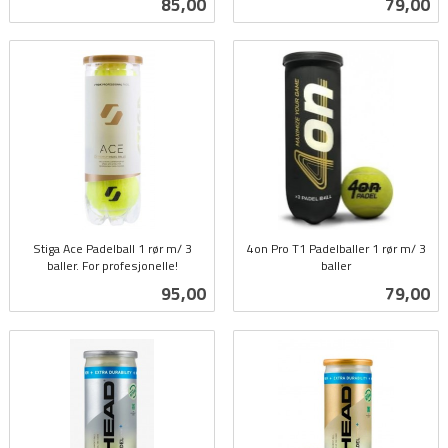
Pris
Pris
85,00
79,00
mva.
mva.
Stiga Ace Padelball 1 rør m/ 3
4on Pro T1 Padelballer 1 rør m/ 3
baller. For profesjonelle!
baller
inkl.
inkl.
Pris
Pris
95,00
79,00
mva.
mva.