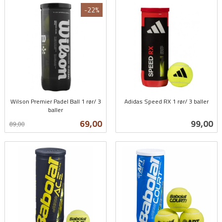
-22%
Wilson Premier Padel Ball 1 rør/ 3
Adidas Speed RX 1 rør/ 3 baller
baller
inkl.
Rabatt
inkl.
mva.
Tilbud
Pris
69,00
99,00
89,00
mva.