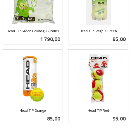
Head TIP Green Polybag 72 baller
Head TIP Stage 1 Green
inkl.
inkl.
Pris
Pris
1 790,00
85,00
mva.
mva.
Head TIP Orange
Head TIP Red
inkl.
inkl.
Pris
Pris
85,00
95,00
mva.
mva.