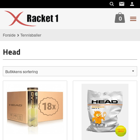
Gå
til
innholdet
0
Forside
Tennisballer
Head