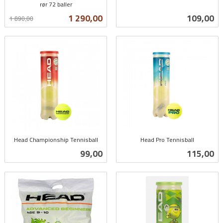
rør 72 baller
inkl.
Rabatt
inkl.
mva.
Tilbud
Pris
1 290,00
109,00
1 890,00
mva.
Head Championship Tennisball
Head Pro Tennisball
inkl.
inkl.
Pris
Pris
99,00
115,00
mva.
mva.