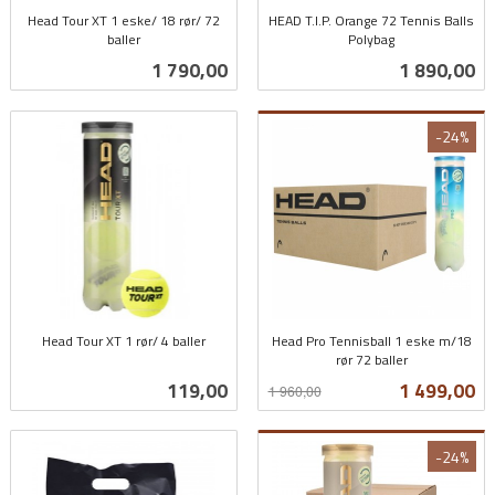
Head Tour XT 1 eske/ 18 rør/ 72
HEAD T.I.P. Orange 72 Tennis Balls
baller
Polybag
inkl.
inkl.
Pris
Pris
1 790,00
1 890,00
mva.
mva.
-24%
Head Tour XT 1 rør/ 4 baller
Head Pro Tennisball 1 eske m/18
inkl.
rør 72 baller
Rabatt
inkl.
mva.
Pris
Tilbud
119,00
1 499,00
1 960,00
mva.
-24%