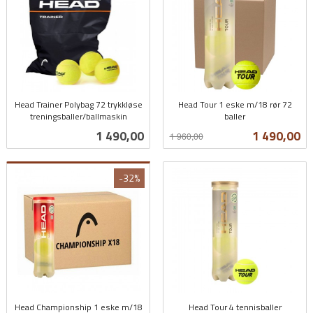
Head Trainer Polybag 72 trykkløse
Head Tour 1 eske m/18 rør 72
treningsballer/ballmaskin
baller
inkl.
Rabatt
inkl.
Pris
Tilbud
1 490,00
1 490,00
1 960,00
mva.
mva.
-32%
Head Championship 1 eske m/18
Head Tour 4 tennisballer