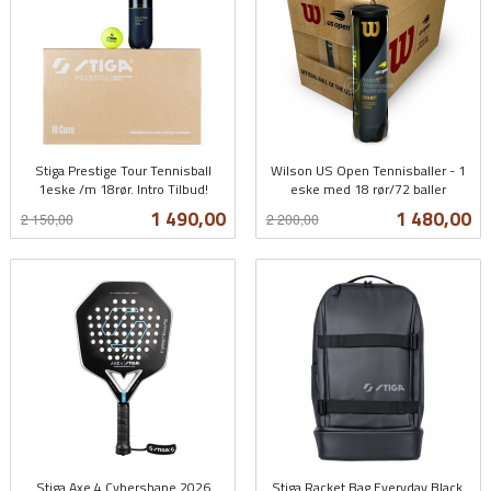
Stiga Prestige Tour Tennisball
Wilson US Open Tennisballer - 1
1eske /m 18rør. Intro Tilbud!
eske med 18 rør/72 baller
Rabatt
inkl.
Rabatt
inkl.
Tilbud
Tilbud
1 490,00
1 480,00
2 150,00
2 200,00
mva.
mva.
Stiga Axe 4 Cybershape 2026
Stiga Racket Bag Everyday Black.