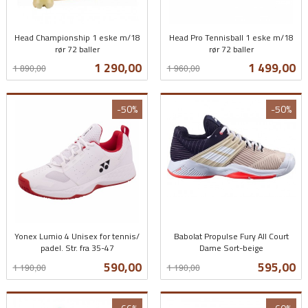
Head Championship 1 eske m/18
Head Pro Tennisball 1 eske m/18
rør 72 baller
rør 72 baller
Rabatt
inkl.
Rabatt
inkl.
Tilbud
Tilbud
1 290,00
1 499,00
1 890,00
1 960,00
mva.
mva.
-50%
-50%
Yonex Lumio 4 Unisex for tennis/
Babolat Propulse Fury All Court
padel. Str. fra 35-47
Dame Sort-beige
Rabatt
inkl.
Rabatt
inkl.
Tilbud
Tilbud
590,00
595,00
1 190,00
1 190,00
mva.
mva.