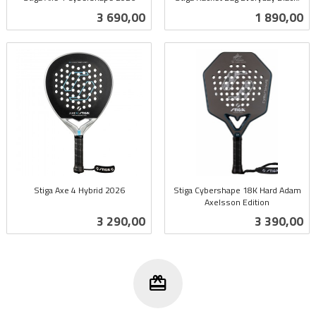
inkl.
inkl.
Pris
Pris
3 690,00
1 890,00
mva.
mva.
Stiga Axe 4 Hybrid 2026
Stiga Cybershape 18K Hard Adam
inkl.
Axelsson Edition
inkl.
mva.
Pris
Pris
3 290,00
3 390,00
mva.