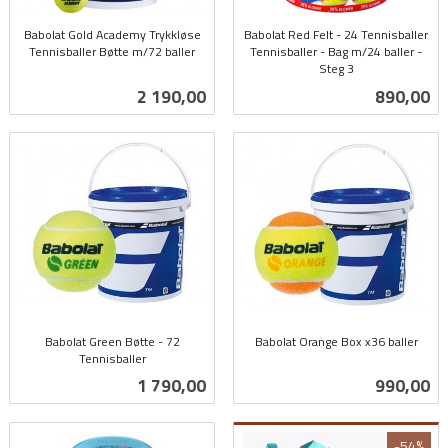
Babolat Gold Academy Trykkløse
Babolat Red Felt - 24 Tennisballer
Tennisballer Bøtte m/72 baller
Tennisballer - Bag m/24 baller -
inkl.
Steg 3
inkl.
mva.
Pris
Pris
2 190,00
890,00
mva.
Babolat Green Bøtte - 72
Babolat Orange Box x36 baller
Tennisballer
inkl.
inkl.
mva.
Pris
Pris
1 790,00
990,00
mva.
-54%