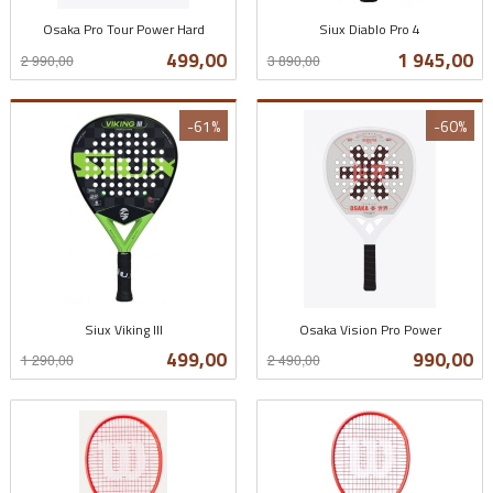
Osaka Pro Tour Power Hard
Siux Diablo Pro 4
Rabatt
inkl.
Rabatt
inkl.
Tilbud
Tilbud
499,00
1 945,00
2 990,00
3 890,00
mva.
mva.
-61%
-60%
Siux Viking III
Osaka Vision Pro Power
Rabatt
inkl.
Rabatt
inkl.
Tilbud
Tilbud
499,00
990,00
1 290,00
2 490,00
mva.
mva.