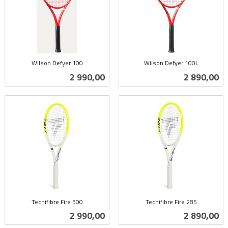
Wilson Defyer 100
Wilson Defyer 100L
inkl.
inkl.
Pris
Pris
2 990,00
2 890,00
mva.
mva.
Tecnifibre Fire 300
Tecnifibre Fire 285
inkl.
inkl.
Pris
Pris
2 990,00
2 890,00
mva.
mva.