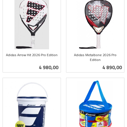
Adidas Arrow Hit 2026 Pro Edition
Adidas Metalbone 2026 Pro
inkl.
Edition
inkl.
mva.
Pris
Pris
4 980,00
4 890,00
mva.