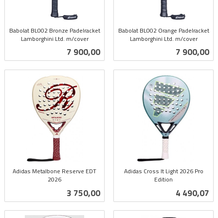
Babolat BL002 Bronze Padelracket
Babolat BL002 Orange Padelracket
Lamborghini Ltd. m/cover
Lamborghini Ltd. m/cover
inkl.
inkl.
Pris
Pris
7 900,00
7 900,00
mva.
mva.
Adidas Metalbone Reserve EDT
Adidas Cross It Light 2026 Pro
2026
Edition
inkl.
inkl.
Pris
Pris
3 750,00
4 490,07
mva.
mva.