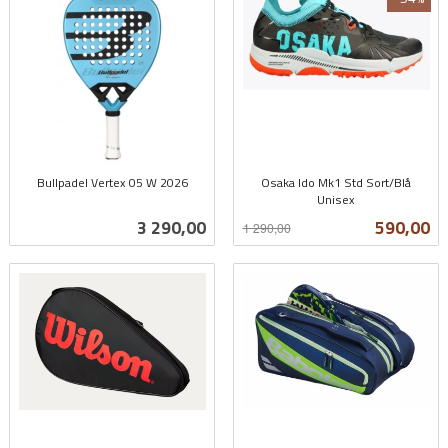
Bullpadel Vertex 05 W 2026
Osaka Ido Mk1 Std Sort/Blå
inkl.
Unisex
Rabatt
inkl.
mva.
Pris
Tilbud
3 290,00
590,00
1 290,00
mva.