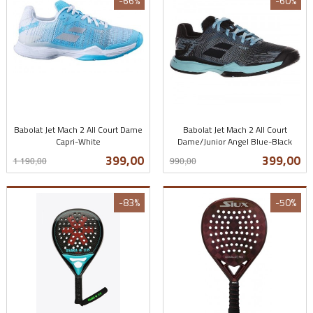
-66%
-60%
Babolat Jet Mach 2 All Court Dame
Babolat Jet Mach 2 All Court
Capri-White
Dame/Junior Angel Blue-Black
Rabatt
inkl.
Rabatt
inkl.
Tilbud
Tilbud
399,00
399,00
1 190,00
990,00
mva.
mva.
-83%
-50%