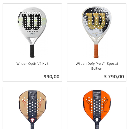
Wilson Optix V1 Hvit
Wilson Defy Pro V1 Special
inkl.
Edition
inkl.
mva.
Pris
Pris
990,00
3 790,00
mva.