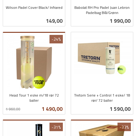
Wilson Padel Cover Black/ Infrared
Babolat RH Pro Padel Juan Lebron
inkl.
Padelbag Blå/Grønn
inkl.
mva.
Pris
Pris
149,00
1 990,00
mva.
-24%
Head Tour 1 eske m/18 rør 72
Tretorn Serie + Control 1 eske/ 18
baller
rør/ 72 baller
Rabatt
inkl.
inkl.
Tilbud
Pris
1 490,00
1 590,00
1 960,00
mva.
mva.
-31%
-33%