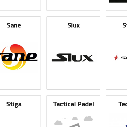
Sane
Siux
S
Stiga
Tactical Padel
Te