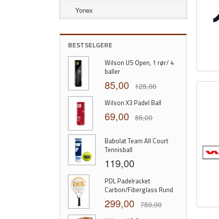
Yonex
BESTSELGERE
Wilson US Open, 1 rør/ 4
baller
85,00
125,00
Wilson X3 Padel Ball
69,00
85,00
Babolat Team All Court
Tennisball
119,00
PDL Padelracket
Carbon/Fiberglass Rund
299,00
750,00