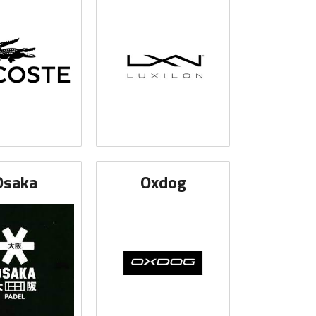
Osaka
Oxdog