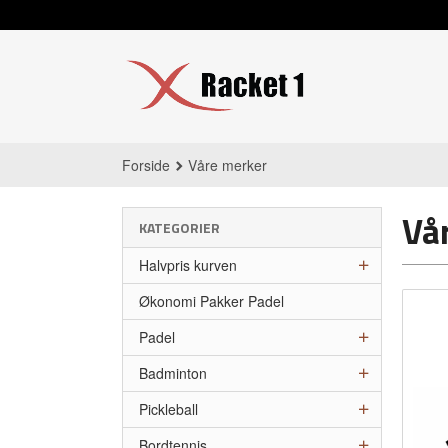
Gå
til
innholdet
Forside
Våre merker
Vå
KATEGORIER
Halvpris kurven
Økonomi Pakker Padel
Padel
Badminton
Pickleball
Bordtennis