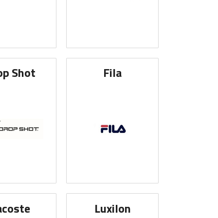
op Shot
Fila
acoste
Luxilon