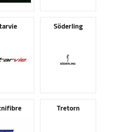
tarvie
Söderling
cnifibre
Tretorn