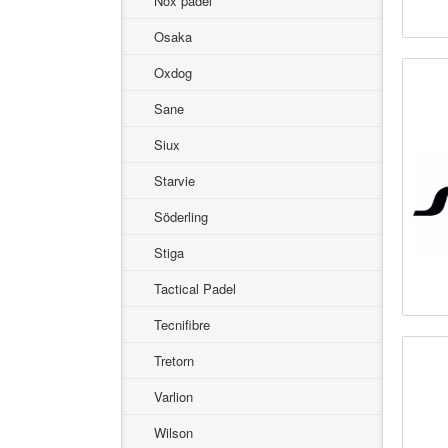
Nox padel
Osaka
Oxdog
Sane
Siux
Starvie
Söderling
Stiga
Tactical Padel
Tecnifibre
Tretorn
Varlion
Wilson