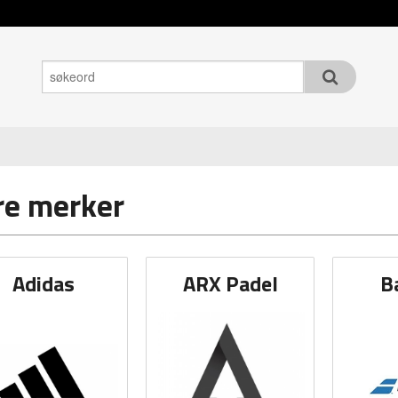
re merker
Adidas
ARX Padel
B