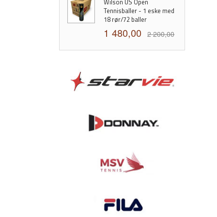
Wilson US Open
Tennisballer - 1 eske med
18 rør/72 baller
1 480,00
2 200,00