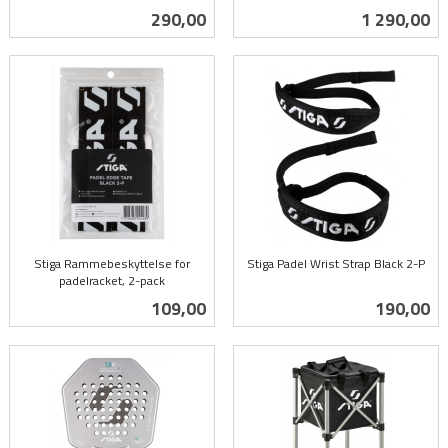
inkl.
mva.
Pris
Pris
290,00
1 290,00
mva.
Stiga Rammebeskyttelse for
Stiga Padel Wrist Strap Black 2-P
padelracket, 2-pack
inkl.
inkl.
mva.
Pris
Pris
109,00
190,00
mva.