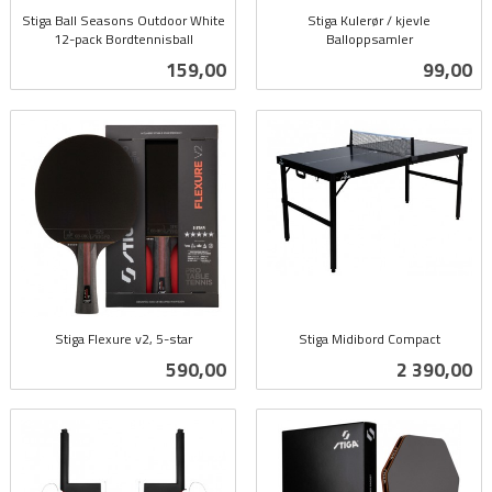
Stiga Ball Seasons Outdoor White
Stiga Kulerør / kjevle
12-pack Bordtennisball
Balloppsamler
inkl.
inkl.
Pris
Pris
159,00
99,00
mva.
mva.
Stiga Flexure v2, 5-star
Stiga Midibord Compact
inkl.
inkl.
Pris
Pris
590,00
2 390,00
mva.
mva.