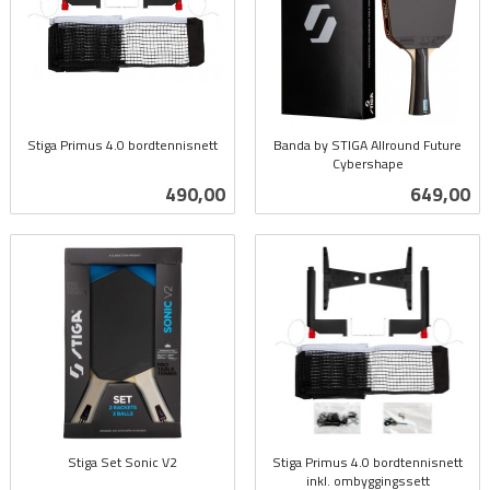
Stiga Primus 4.0 bordtennisnett
Banda by STIGA Allround Future
inkl.
Cybershape
inkl.
mva.
Pris
Pris
490,00
649,00
mva.
Stiga Set Sonic V2
Stiga Primus 4.0 bordtennisnett
inkl.
inkl. ombyggingssett