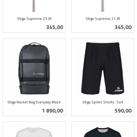
Stiga Supreme 23 JR
Stiga Supreme 21 JR
inkl.
inkl.
Pris
Pris
345,00
345,00
mva.
mva.
Stiga Racket Bag Everyday Black.
Stiga Spiller Shorts. Sort
inkl.
inkl.
Pris
Pris
1 890,00
590,00
mva.
mva.