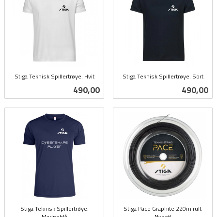
Stiga Teknisk Spillertrøye. Hvit
Stiga Teknisk Spillertrøye. Sort
inkl.
inkl.
Pris
Pris
490,00
490,00
mva.
mva.
Stiga Teknisk Spillertrøye.
Stiga Pace Graphite 220m rull.
Marineblå
Nyhet!