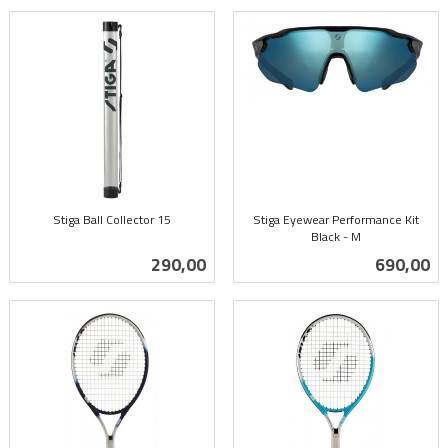
Stiga Ball Collector 15
Stiga Eyewear Performance Kit
inkl.
Black - M
inkl.
mva.
Pris
Pris
290,00
690,00
mva.