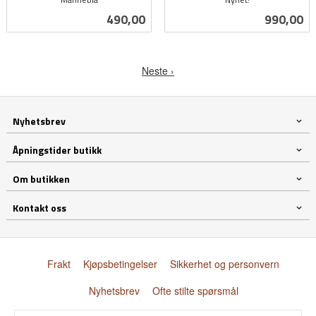
inkl.
inkl.
Pris
Pris
490,00
990,00
mva.
mva.
Neste ›
Nyhetsbrev
Åpningstider butikk
Om butikken
Kontakt oss
Frakt
Kjøpsbetingelser
Sikkerhet og personvern
Nyhetsbrev
Ofte stilte spørsmål