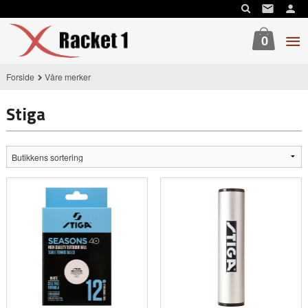
Gå
til
innholdet
0
Forside
Våre merker
Stiga