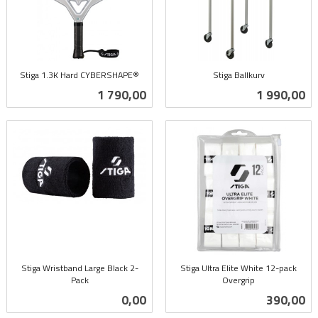
Stiga 1.3K Hard CYBERSHAPE®
Stiga Ballkurv
inkl.
inkl.
Pris
Pris
1 790,00
1 990,00
mva.
mva.
Stiga Wristband Large Black 2-
Stiga Ultra Elite White 12-pack
Pack
Overgrip
inkl.
inkl.
Pris
Pris
0,00
390,00
mva.
mva.