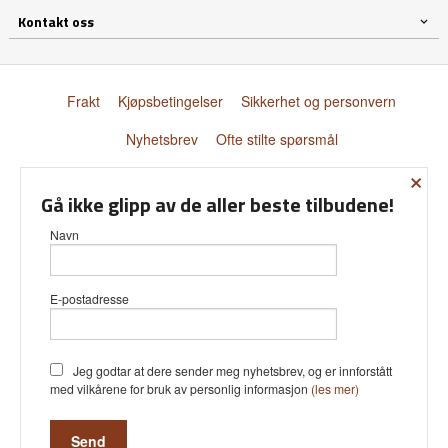
Kontakt oss
Frakt
Kjøpsbetingelser
Sikkerhet og personvern
Nyhetsbrev
Ofte stilte spørsmål
×
© Donnay Scandinavia AS
Gå ikke glipp av de aller beste tilbudene!
Navn
E-postadresse
Vår nettbutikk bruker cookies slik at
du får en bedre kjøpsopplevelse og
vi kan yte deg bedre service. Vi
bruker cookies hovedsaklig til å lagre
Jeg godtar at dere sender meg nyhetsbrev, og er innforstått
innloggingsdetaljer og huske hva du
med vilkårene for bruk av personlig informasjon
(les mer)
har puttet i handlekurven din.
Fortsett å bruke siden som normalt
om du godtar dette.
Les mer