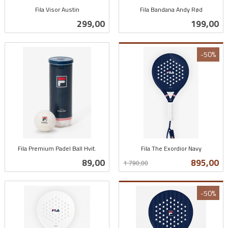
Fila Visor Austin
Fila Bandana Andy Rød
inkl.
inkl.
Pris
Pris
299,00
199,00
mva.
mva.
-50%
Fila Premium Padel Ball Hvit.
Fila The Exordior Navy
inkl.
Rabatt
inkl.
Pris
Tilbud
89,00
895,00
1 790,00
mva.
mva.
-50%