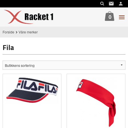
Gå
til
innholdet
0
Forside
Våre merker
Fila