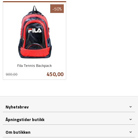
-50%
Fila Tennis Backpack
Rabatt
inkl.
Tilbud
450,00
900,00
mva.
Nyhetsbrev
Åpningstider butikk
Om butikken