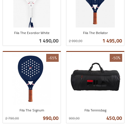
Fila The Exordior White
Fila The Bellator
inkl.
Rabatt
inkl.
Pris
Tilbud
1 490,00
1 495,00
2 990,00
mva.
mva.
-65%
-50%
Fila The Signum
Fila Tennisbag
Rabatt
inkl.
Rabatt
inkl.
Tilbud
Tilbud
990,00
450,00
2 790,00
900,00
mva.
mva.