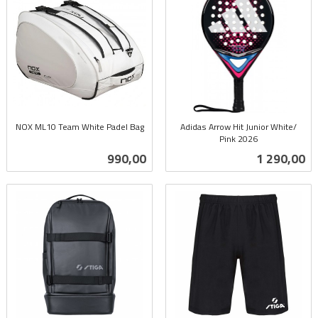
NOX ML10 Team White Padel Bag
Adidas Arrow Hit Junior White/
inkl.
Pink 2026
inkl.
mva.
Pris
Pris
990,00
1 290,00
mva.