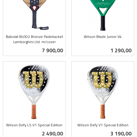
Babolat BL002 Bronze Padelracket
Wilson Blade Junior V4
Lamborghini Ltd. m/cover
inkl.
inkl.
mva.
Pris
Pris
7 900,00
1 290,00
mva.
Wilson Defy LS V1 Special Edition
Wilson Defy V1 Special Edition
inkl.
inkl.
Pris
Pris
2 490,00
3 190,00
mva.
mva.