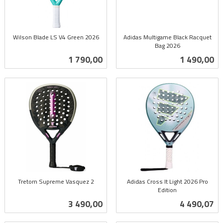
Wilson Blade LS V4 Green 2026
Adidas Multigame Black Racquet
inkl.
Bag 2026
inkl.
mva.
Pris
Pris
1 790,00
1 490,00
mva.
Tretorn Supreme Vasquez 2
Adidas Cross It Light 2026 Pro
inkl.
Edition
inkl.
mva.
Pris
Pris
3 490,00
4 490,07
mva.