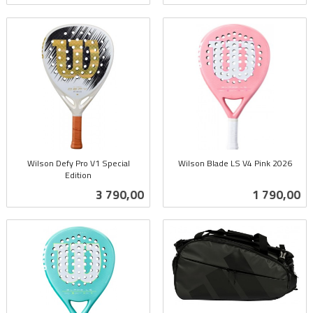
Wilson Defy Pro V1 Special
Wilson Blade LS V4 Pink 2026
Edition
inkl.
inkl.
mva.
Pris
Pris
3 790,00
1 790,00
mva.