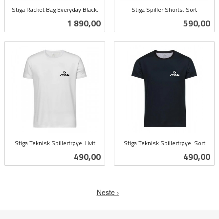
Stiga Racket Bag Everyday Black.
Stiga Spiller Shorts. Sort
inkl.
inkl.
Pris
Pris
1 890,00
590,00
mva.
mva.
Stiga Teknisk Spillertrøye. Hvit
Stiga Teknisk Spillertrøye. Sort
inkl.
inkl.
Pris
Pris
490,00
490,00
mva.
mva.
Neste ›