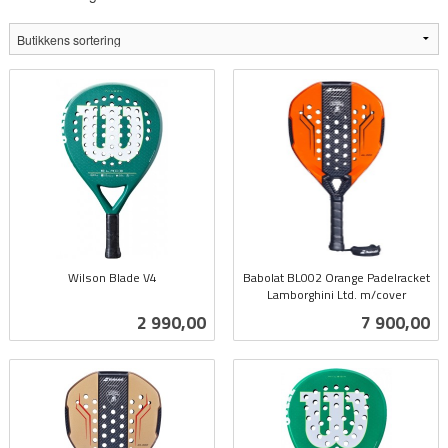
Wilson Blade V4
Babolat BL002 Orange Padelracket
inkl.
Lamborghini Ltd. m/cover
inkl.
mva.
Pris
Pris
2 990,00
7 900,00
mva.