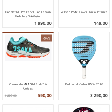
Babolat RH Pro Padel Juan Lebron
Wilson Padel Cover Black/ Infrared
Padelbag Blå/Grønn
inkl.
inkl.
mva.
Pris
Pris
1 990,00
149,00
mva.
-54%
Osaka Ido Mk1 Std Sort/Blå
Bullpadel Vertex 05 W 2026
Unisex
inkl.
Rabatt
inkl.
mva.
Tilbud
Pris
590,00
3 290,00
1 290,00
mva.