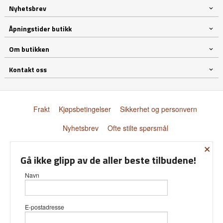
Nyhetsbrev
Åpningstider butikk
Om butikken
Kontakt oss
Frakt
Kjøpsbetingelser
Sikkerhet og personvern
Nyhetsbrev
Ofte stilte spørsmål
×
© Donnay Scandinavia AS
Gå ikke glipp av de aller beste tilbudene!
Navn
E-postadresse
Vår nettbutikk bruker cookies slik at
du får en bedre kjøpsopplevelse og