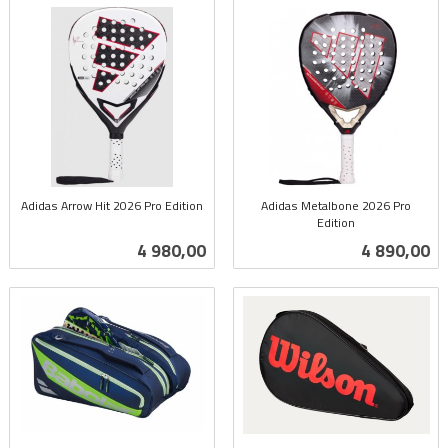
Adidas Arrow Hit 2026 Pro Edition
Adidas Metalbone 2026 Pro
inkl.
Edition
inkl.
mva.
Pris
Pris
4 980,00
4 890,00
mva.