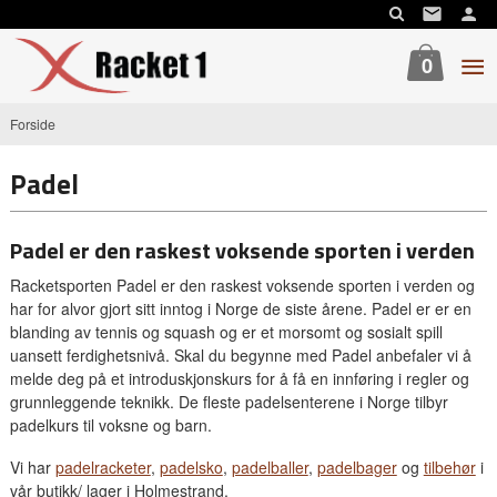
Gå
til
innholdet
0
Forside
Padel
Padel er den raskest voksende sporten i verden
Racketsporten Padel er den raskest voksende sporten i verden og
har for alvor gjort sitt inntog i Norge de siste årene. Padel er er en
blanding av tennis og squash og er et morsomt og sosialt spill
uansett ferdighetsnivå. Skal du begynne med Padel anbefaler vi å
melde deg på et introduskjonskurs for å få en innføring i regler og
grunnleggende teknikk. De fleste padelsenterene i Norge tilbyr
padelkurs til voksne og barn.
Vi har
padelracketer
,
padelsko
,
padelballer
,
padelbager
og
tilbehør
i
vår butikk/ lager i Holmestrand.