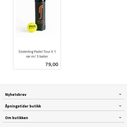
Söderling Padel Tour X 1
rør m/ 3 baller
inkl.
Pris
79,00
mva.
Nyhetsbrev
Åpningstider butikk
Om butikken