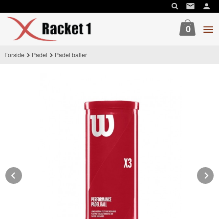
Gå
til
innholdet
0
Forside
Padel
Padel baller
Prev
N