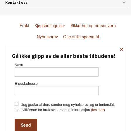
Kontakt oss
Frakt
Kjøpsbetingelser
Sikkerhet og personvern
Nyhetsbrev
Ofte stilte spørsmål
×
© Donnay Scandinavia AS
Gå ikke glipp av de aller beste tilbudene!
Navn
E-postadresse
Vår nettbutikk bruker cookies slik at
du får en bedre kjøpsopplevelse og
vi kan yte deg bedre service. Vi
bruker cookies hovedsaklig til å lagre
Jeg godtar at dere sender meg nyhetsbrev, og er innforstått
innloggingsdetaljer og huske hva du
med vilkårene for bruk av personlig informasjon
(les mer)
har puttet i handlekurven din.
Fortsett å bruke siden som normalt
om du godtar dette.
Les mer