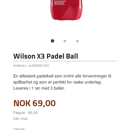
Wilson X3 Padel Ball
Artikkelnr.:
wr8900801001
En slitesterk padelball som innfrir alle forventninger til
spillbarhet og som er perfekt for raske underlag.
Leveres i 1 rør med 3 baller.
Tilbud
NOK
69,00
Førpris:
85,00
Rabatt
inkl. mva.
Utsolgt