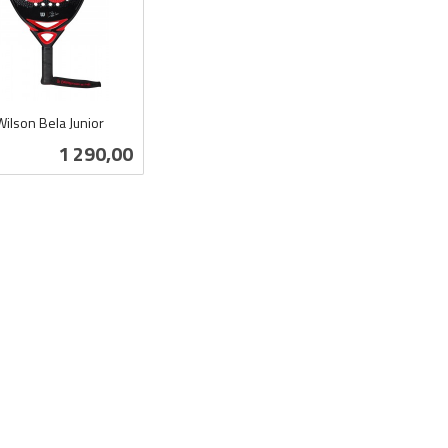
Wilson Bela Junior
Pris
1 290,00
Kjøp