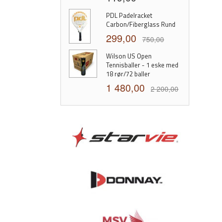
PDL Padelracket
Carbon/Fiberglass Rund
299,00
750,00
Wilson US Open
Tennisballer - 1 eske med
18 rør/72 baller
1 480,00
2 200,00