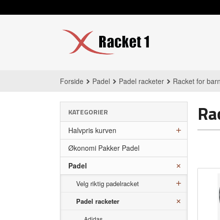
Gå
til
innholdet
Forside
Padel
Padel racketer
Racket for barn
Rac
KATEGORIER
Halvpris kurven
Økonomi Pakker Padel
Padel
Velg riktig padelracket
Padel racketer
Adidas