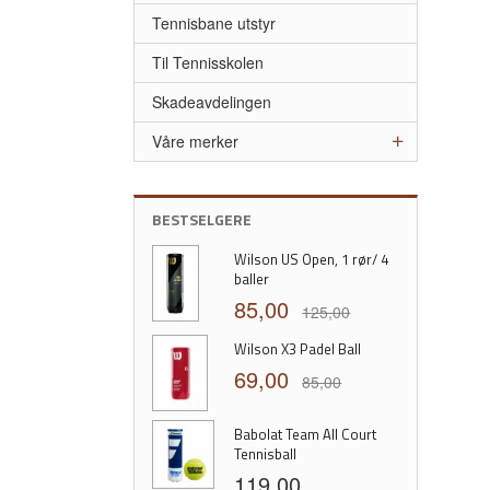
Tennisbane utstyr
Til Tennisskolen
Skadeavdelingen
Våre merker
BESTSELGERE
Wilson US Open, 1 rør/ 4
baller
85,00
125,00
Wilson X3 Padel Ball
69,00
85,00
Babolat Team All Court
Tennisball
119,00