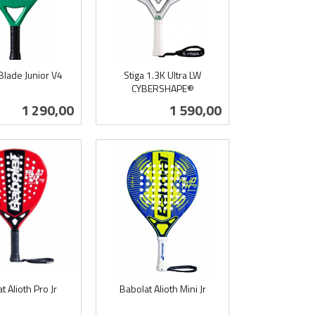
Blade Junior V4
Stiga 1.3K Ultra LW
CYBERSHAPE®
inkl.
Pris
Pris
1 290,00
1 590,00
mva.
Kjøp
Kjøp
t Alioth Pro Jr
Babolat Alioth Mini Jr
inkl.