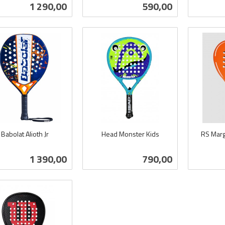
mva.
mva.
Pris
Pris
1 290,00
590,00
Kjøp
Les mer
Babolat Alioth Jr
Head Monster Kids
RS Marg
inkl.
inkl.
mva.
Pris
Pris
1 390,00
790,00
mva.
Kjøp
Les mer