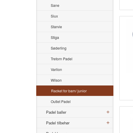
inkl.
Sane
mva.
Siux
Starvie
Stiga
Søderling
Tretorn Padel
Varlion
Wilson
inkl.
mva.
Racket for barn/ junior
Outlet Padel
Padel baller
Padel tilbehør