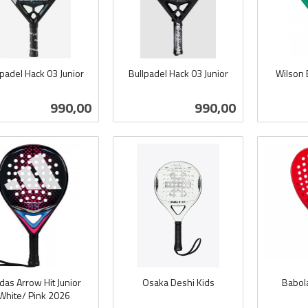
lpadel Hack 03 Junior
Bullpadel Hack 03 Junior
Wilson 
inkl.
inkl.
mva.
mva.
Pris
Pris
990,00
990,00
Kjøp
Kjøp
das Arrow Hit Junior
Osaka Deshi Kids
Babola
White/ Pink 2026
inkl.
inkl.