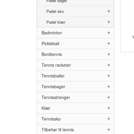
Padel bager
Padel sko
Padel klær
Badminton
inkl.
Pickleball
mva.
Bordtennis
Tennis racketer
Tennisballer
Tennisbager
Tennisstrenger
Klær
Tennissko
Tilbehør til tennis