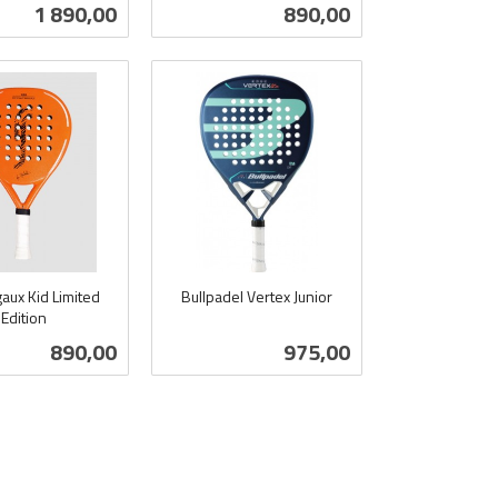
mva.
Pris
Pris
1 890,00
890,00
Kjøp
Kjøp
aux Kid Limited
Bullpadel Vertex Junior
Edition
inkl.
mva.
Pris
Pris
890,00
975,00
Kjøp
Kjøp