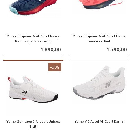
Yonex Eclipsion 5 All Court Navy-
Yonex Eclipsion 5 All Court Dame
Red Casper`s sko valg!
Geranium Pink
inkl.
inkl.
Pris
Pris
1 890,00
1 590,00
mva.
mva.
-50%
Yonex Sonicage 3 Allcourt Unisex
Yonex AD Accel All Court Dame
Hvit
inkl.
Rabatt
inkl.
mva.