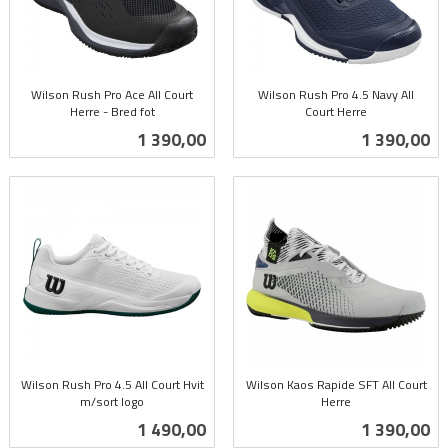
Wilson Rush Pro Ace All Court
Wilson Rush Pro 4.5 Navy All
Herre - Bred fot
Court Herre
inkl.
inkl.
Pris
Pris
1 390,00
1 390,00
mva.
mva.
Wilson Rush Pro 4.5 All Court Hvit
Wilson Kaos Rapide SFT All Court
m/sort logo
Herre
inkl.
inkl.
Pris
Pris
1 490,00
1 390,00
mva.
mva.