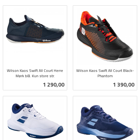
Wilson Kaos Swift All Court Herre
Wilson Kaos Swift All Court Black-
Mørk blå. Kun store str.
Phantom
inkl.
inkl.
Pris
Pris
1 290,00
1 390,00
mva.
mva.