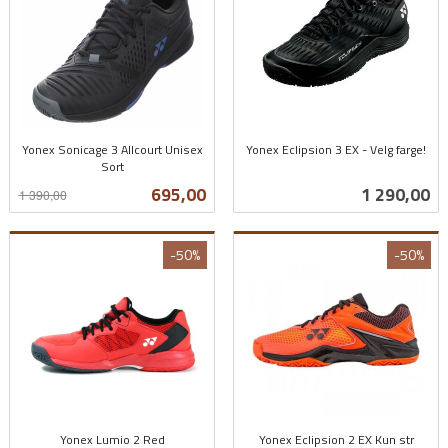
Yonex Sonicage 3 Allcourt Unisex
Yonex Eclipsion 3 EX - Velg farge!
Sort
inkl.
Rabatt
inkl.
mva.
Tilbud
Pris
695,00
1 290,00
1 390,00
mva.
-50%
-50%
Yonex Lumio 2 Red
Yonex Eclipsion 2 EX Kun str