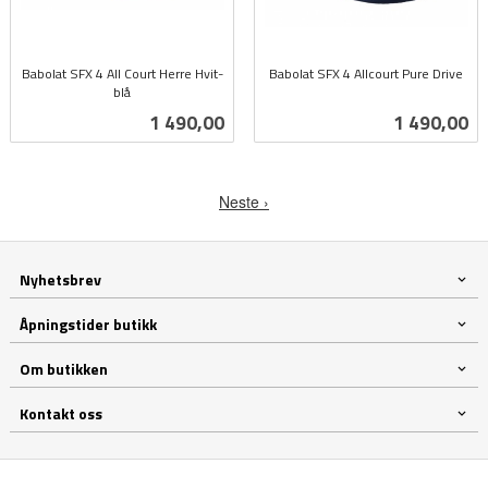
Babolat SFX 4 All Court Herre Hvit-
Babolat SFX 4 Allcourt Pure Drive
blå
inkl.
inkl.
mva.
Pris
Pris
1 490,00
1 490,00
mva.
Neste ›
Nyhetsbrev
Åpningstider butikk
Om butikken
Kontakt oss