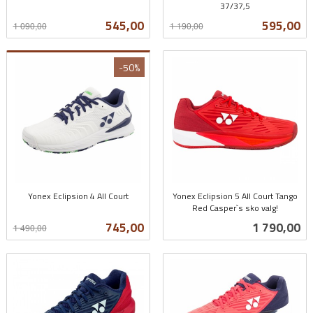
Rabatt
inkl.
37/37,5
Rabatt
inkl.
mva.
Tilbud
Tilbud
545,00
595,00
1 090,00
1 190,00
mva.
-50%
Yonex Eclipsion 4 All Court
Yonex Eclipsion 5 All Court Tango
Rabatt
inkl.
Red Casper`s sko valg!
inkl.
mva.
Tilbud
Pris
745,00
1 790,00
1 490,00
mva.