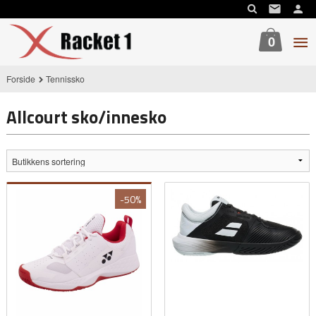
Gå
til
innholdet
0
Forside
Tennissko
Allcourt sko/innesko
-50%