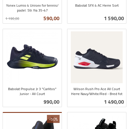
Yonex Lumio 4 Unisex for tennis/
Babolat SFX 4 AC Herre Sort
padel. Str. fra 35-47
inkl.
Rabatt
inkl.
mva.
Tilbud
Pris
590,00
1 590,00
1 190,00
mva.
Babolat Propulse Jr 3 "Carlitos"
Wilson Rush Pro Ace All Court
Junior - All Court
Herre Navy/White/Red - Bred fot
inkl.
inkl.
Pris
Pris
990,00
1 490,00
mva.
mva.
-50%