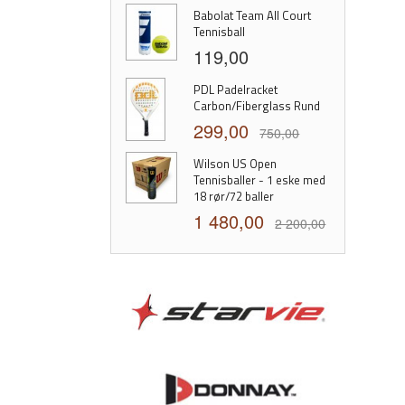
Babolat Team All Court
Tennisball
119,00
PDL Padelracket
Carbon/Fiberglass Rund
299,00
750,00
Wilson US Open
Tennisballer - 1 eske med
18 rør/72 baller
1 480,00
2 200,00