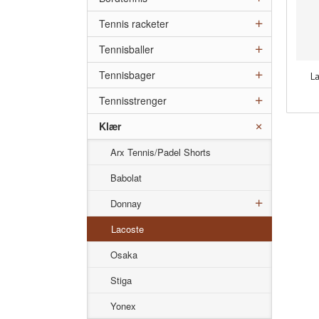
Tennis racketer
Tennisballer
Tennisbager
L
inkl.
Tennisstrenger
mva.
Klær
Arx Tennis/Padel Shorts
Babolat
Donnay
Lacoste
Osaka
Stiga
Yonex