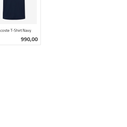
acoste T-Shirt Navy
Pris
990,00
Les mer