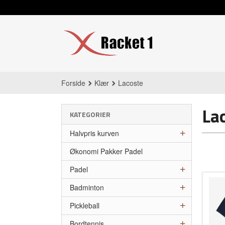
Gå
til
innholdet
Forside
Klær
Lacoste
La
KATEGORIER
Halvpris kurven
Økonomi Pakker Padel
Padel
Badminton
Pickleball
Bordtennis