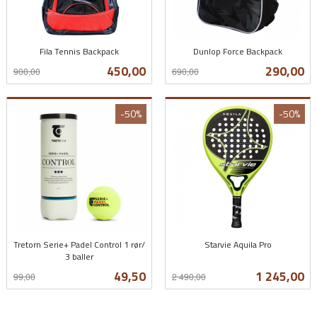
Fila Tennis Backpack
Dunlop Force Backpack
Rabatt
inkl.
Rabatt
inkl.
Tilbud
Tilbud
450,00
290,00
900,00
690,00
mva.
mva.
-50%
-50%
Tretorn Serie+ Padel Control 1 rør/
Starvie Aquila Pro
3 baller
Rabatt
inkl.
Rabatt
inkl.
mva.
Tilbud
Tilbud
49,50
1 245,00
99,00
2 490,00
mva.