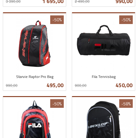
Tilbud
Tilbud
1 695,00
990,00
3 390,00
2 490,00
mva.
mva.
-50%
-50%
Starvie Raptor Pro Bag
Fila Tennisbag
Rabatt
inkl.
Rabatt
inkl.
Tilbud
Tilbud
495,00
450,00
990,00
900,00
mva.
mva.
-50%
-58%