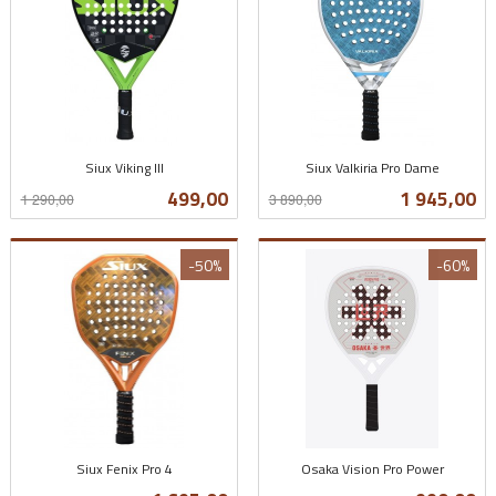
Siux Viking III
Siux Valkiria Pro Dame
Rabatt
inkl.
Rabatt
inkl.
Tilbud
Tilbud
499,00
1 945,00
1 290,00
3 890,00
mva.
mva.
-50%
-60%
Siux Fenix Pro 4
Osaka Vision Pro Power
Rabatt
inkl.
Rabatt
inkl.