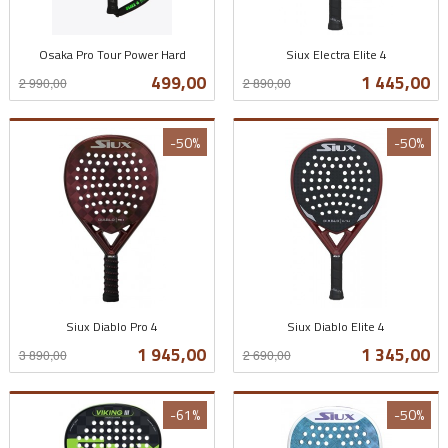
Osaka Pro Tour Power Hard
Siux Electra Elite 4
Rabatt
inkl.
Rabatt
inkl.
Tilbud
Tilbud
499,00
1 445,00
2 990,00
2 890,00
mva.
mva.
-50%
-50%
Siux Diablo Pro 4
Siux Diablo Elite 4
Rabatt
inkl.
Rabatt
inkl.
Tilbud
Tilbud
1 945,00
1 345,00
3 890,00
2 690,00
mva.
mva.
-61%
-50%