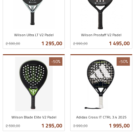
Wilson Ultra LT V2 Padel
Wilson Prostaff V2 Padel
Rabatt
inkl.
Rabatt
inkl.
Tilbud
Tilbud
1 295,00
1 495,00
2 590,00
2 990,00
mva.
mva.
-50%
-50%
Wilson Blade Elite V2 Padel
Adidas Cross IT CTRL 3.4 2025
Rabatt
inkl.
Rabatt
inkl.
Tilbud
Tilbud
1 295,00
1 995,00
2 590,00
3 990,00
mva.
mva.