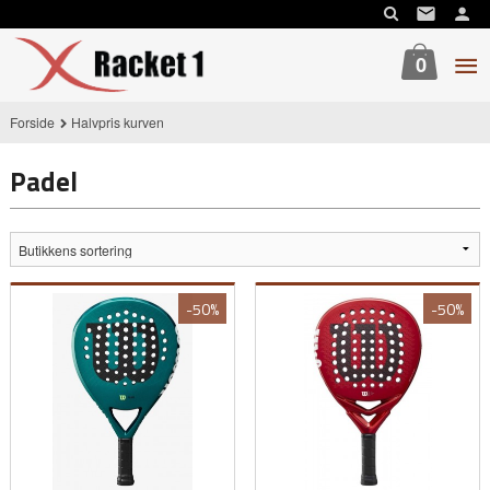
Gå
til
innholdet
0
Forside
Halvpris kurven
Padel
-50%
-50%