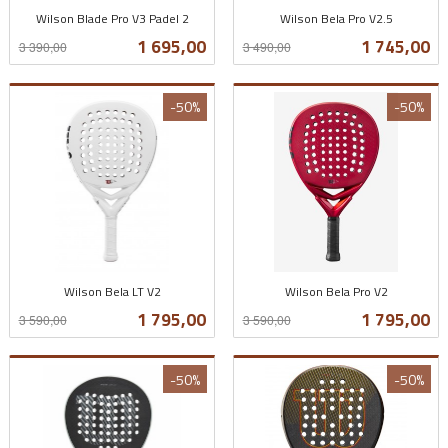
Wilson Blade Pro V3 Padel 2
Wilson Bela Pro V2.5
Rabatt
inkl.
Rabatt
inkl.
Tilbud
Tilbud
1 695,00
1 745,00
3 390,00
3 490,00
mva.
mva.
-50%
-50%
Wilson Bela LT V2
Wilson Bela Pro V2
Rabatt
inkl.
Rabatt
inkl.
Tilbud
Tilbud
1 795,00
1 795,00
3 590,00
3 590,00
mva.
mva.
-50%
-50%