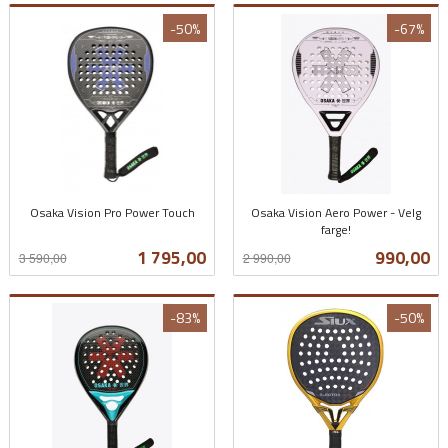
-50%
-67%
Osaka Vision Pro Power Touch
Osaka Vision Aero Power - Velg
Rabatt
inkl.
farge!
Rabatt
inkl.
mva.
Tilbud
Tilbud
1 795,00
990,00
3 590,00
2 990,00
mva.
-83%
-50%