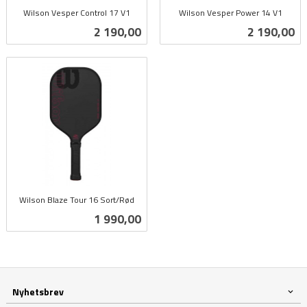
Wilson Vesper Control 17 V1
Wilson Vesper Power 14 V1
inkl.
inkl.
Pris
Pris
2 190,00
2 190,00
mva.
mva.
Wilson Blaze Tour 16 Sort/Rød
inkl.
Pris
1 990,00
mva.
Nyhetsbrev