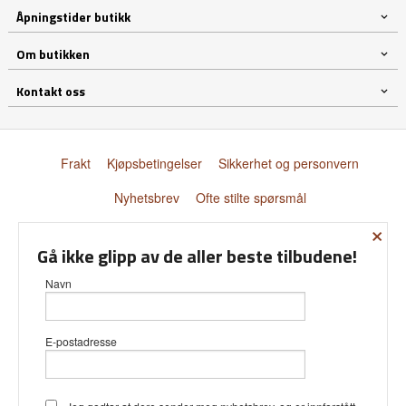
Åpningstider butikk
Om butikken
Kontakt oss
Frakt
Kjøpsbetingelser
Sikkerhet og personvern
Nyhetsbrev
Ofte stilte spørsmål
×
© Donnay Scandinavia AS
Gå ikke glipp av de aller beste tilbudene!
Navn
E-postadresse
Vår nettbutikk bruker cookies slik at
du får en bedre kjøpsopplevelse og
vi kan yte deg bedre service. Vi
bruker cookies hovedsaklig til å lagre