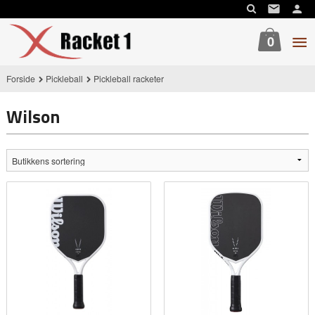
Gå
til
innholdet
0
Forside
Pickleball
Pickleball racketer
Wilson