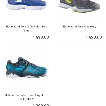
Babolat Jet Tere 2 Clay Mombeo
Babolat Jet Tere Clay Grey
Blue
inkl.
inkl.
mva.
Pris
Pris
1 490,00
1 490,00
mva.
Babolat Propulse Blast Clay Herre
- KUN STR 48
inkl.
Pris
1 290,00