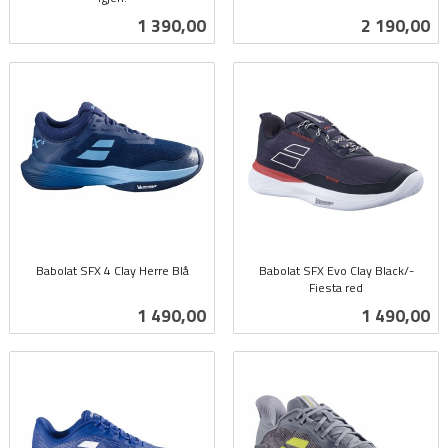
inkl.
Pris
Pris
1 390,00
2 190,00
mva.
Babolat SFX 4 Clay Herre Blå
Babolat SFX Evo Clay Black/-
inkl.
Fiesta red
inkl.
mva.
Pris
Pris
1 490,00
1 490,00
mva.