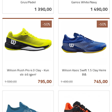
Grus/Padel
Garros White/Navy
inkl.
inkl.
Pris
Pris
1 390,00
1 490,00
mva.
mva.
-50%
-50%
Wilson Rush Pro 4.0 Clay - Kun
Wilson Kaos Swift 1.5 Clay Herre
str. 46 igjen!
Blå
Rabatt
inkl.
Rabatt
inkl.
Tilbud
Tilbud
795,00
745,00
1 590,00
1 490,00
mva.
mva.