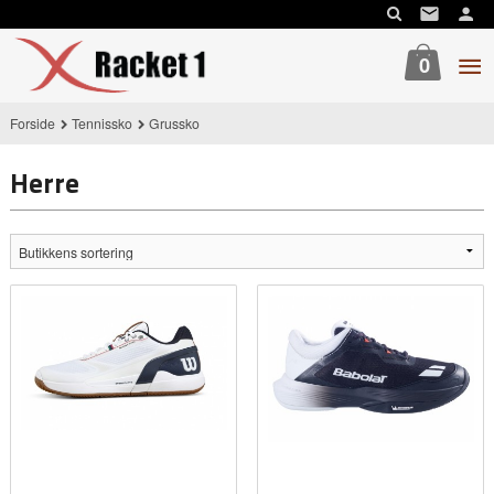
Gå
til
innholdet
0
Forside
Tennissko
Grussko
Herre