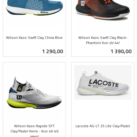
Wilson Kaos Swift Clay China Blue
Wilson Kaos Swift Clay Black-
inkl.
Phantom Kun str 44!
inkl.
mva.
Pris
Pris
1 290,00
1 390,00
mva.
Wilson Kaos Rapide SFT
Lacoste AG-LT 25 Lite Clay/Padel
Clay/Padel Herre - Kun str 46
inkl.
igjen!
mva.