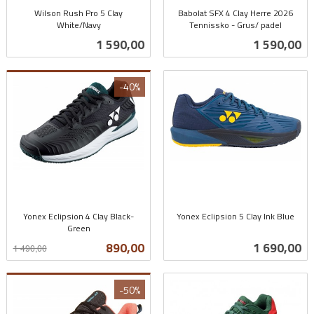
Wilson Rush Pro 5 Clay
Babolat SFX 4 Clay Herre 2026
White/Navy
Tennissko - Grus/ padel
inkl.
inkl.
Pris
Pris
1 590,00
1 590,00
mva.
mva.
-40%
Yonex Eclipsion 4 Clay Black-
Yonex Eclipsion 5 Clay Ink Blue
Green
inkl.
Rabatt
inkl.
mva.
Tilbud
Pris
890,00
1 690,00
1 490,00
mva.
-50%