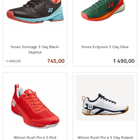
Yonex Sonicage 3 Clay Black-
Yonex Eclipsion 5 Clay Olive
Skyblue
inkl.
Rabatt
inkl.
mva.
Tilbud
Pris
745,00
1 490,00
1 490,00
mva.
Wilson Rush Pro 4.5 Red
Wilson Rush Pro 4.5 Clay Roland