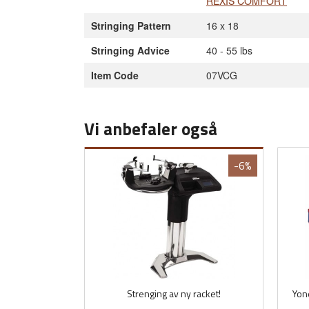
REXIS COMFORT
Stringing Pattern
16 x 18
Stringing Advice
40 - 55 lbs
Item Code
07VCG
Vi anbefaler også
-6%
Strenging av ny racket!
Yon
Rabatt
inkl.