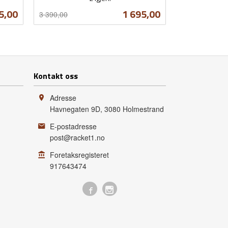
Rabatt
inkl.
ud
Tilbud
5,00
1 695,00
3 390,00
mva.
Les mer
Kontakt oss
Adresse
Havnegaten 9D
,
3080
Holmestrand
E-postadresse
post@racket1.no
Foretaksregisteret
917643474