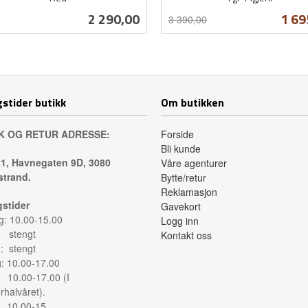
Rabatt
inkl.
Pris
Tilb
2 290,00
1 69
3 390,00
mva.
Kjøp
Les mer
stider butikk
Om butikken
K OG RETUR ADRESSE:
Forside
Bli kunde
1, Havnegaten 9D, 3080
Våre agenturer
trand.
Bytte/retur
Reklamasjon
stider
Gavekort
: 10.00-15.00
Logg inn
: stengt
Kontakt oss
: stengt
g: 10.00-17.00
: 10.00-17.00 (I
halvåret).
: 10.00-15