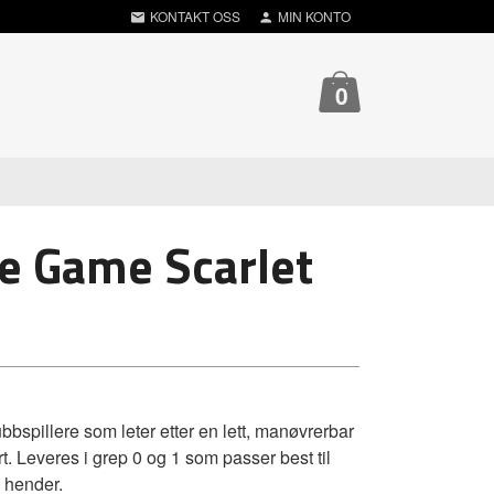
KONTAKT OSS
MIN KONTO
0
e Game Scarlet
bspillere som leter etter en lett, manøvrerbar
rt. Leveres i grep 0 og 1 som passer best til
å hender.