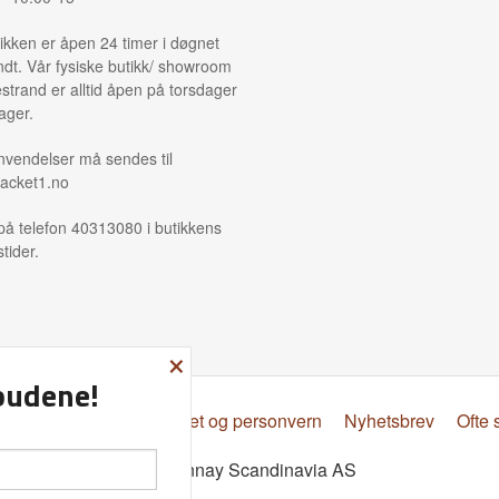
ikken er åpen 24 timer i døgnet
ndt. Vår fysiske butikk/ showroom
strand er alltid åpen på torsdager
ager.
nvendelser må sendes til
acket1.no
på telefon 40313080 i butikkens
tider.
×
lbudene!
psbetingelser
Sikkerhet og personvern
Nyhetsbrev
Ofte 
© Donnay Scandinavia AS