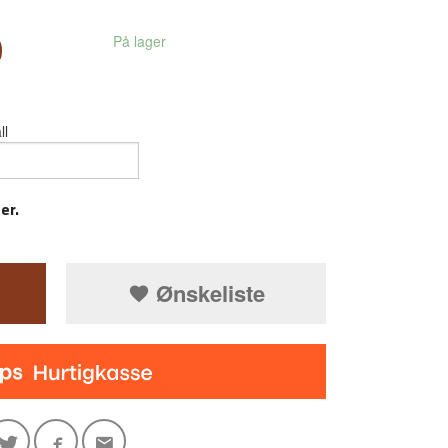
0
På lager
ll
er.
Ønskeliste