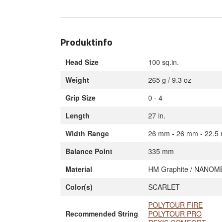
Produktinfo
Head Size
100 sq.in.
Weight
265 g / 9.3 oz
Grip Size
0 - 4
Length
27 in.
Width Range
26 mm - 26 mm - 22.5
Balance Point
335 mm
Material
HM Graphite / NANOM
Color(s)
SCARLET
POLYTOUR FIRE
Recommended String
POLYTOUR PRO