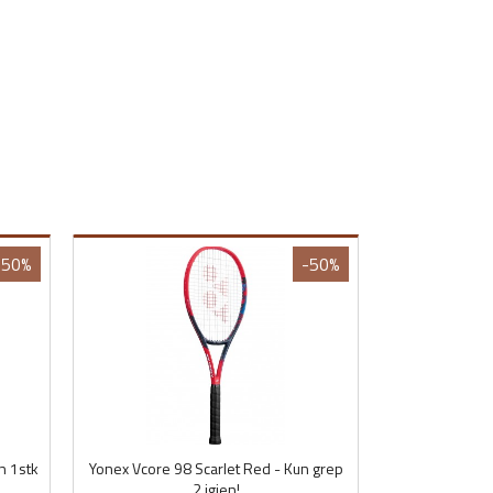
-50%
-50%
n 1stk
Yonex Vcore 98 Scarlet Red - Kun grep
2 igjen!