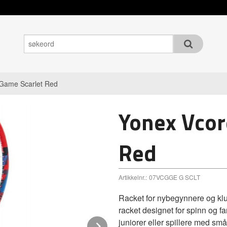
Game Scarlet Red
Yonex Vcor
Red
Artikkelnr.:
07VCGGE G SCLT
Racket for nybegynnere og klub
racket designet for spinn og fa
juniorer eller spillere med sm
Next