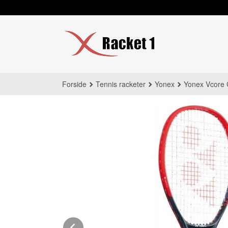
Gå
til
innholdet
Forside
Tennis racketer
Yonex
Yonex Vcore 
Prev