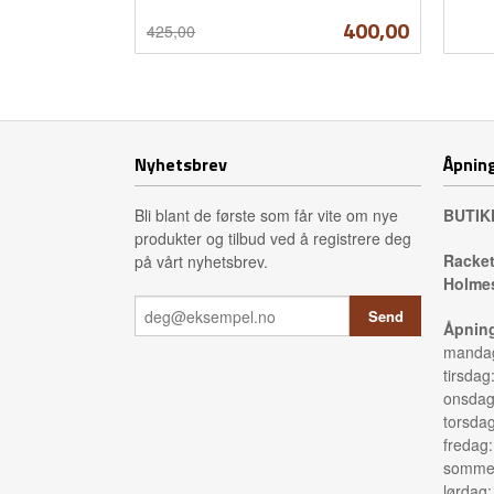
inkl.
mva.
Tilbud
400,00
425,00
mva.
Les mer
Nyhetsbrev
Åpning
Bli blant de første som får vite om nye
BUTIK
produkter og tilbud ved å registrere deg
Racket
på vårt nyhetsbrev.
Holmes
Åpning
mandag
tirsdag
onsdag
torsda
fredag
sommer
lørdag