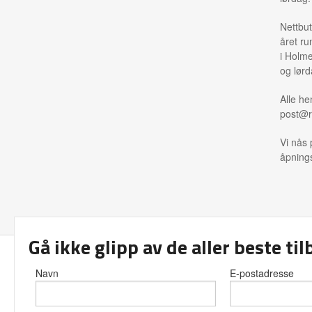
Nettbut
året ru
i Holme
og lørd
Alle he
post@r
Vi nås 
åpnings
Gå ikke glipp av de aller beste ti
Frakt
Kjø
Navn
E-postadresse