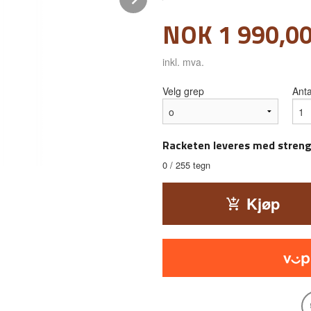
Pris
NOK
1 990,0
inkl. mva.
Velg grep
Anta
Racketen leveres med streng
0
/ 255 tegn
Kjøp