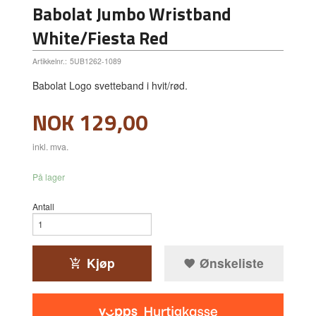
Babolat Jumbo Wristband
White/Fiesta Red
Artikkelnr.:
5UB1262-1089
Babolat Logo svetteband i hvit/rød.
Pris
NOK
129,00
inkl. mva.
På lager
Antall
Kjøp
Ønskeliste