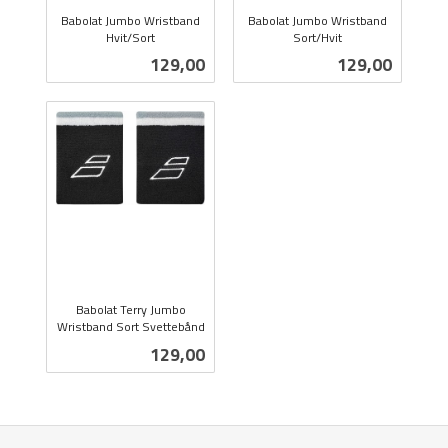
Babolat Jumbo Wristband
Babolat Jumbo Wristband
Hvit/Sort
Sort/Hvit
inkl.
inkl.
Pris
Pris
129,00
129,00
mva.
mva.
Babolat Terry Jumbo
Wristband Sort Svettebånd
inkl.
Pris
129,00
mva.