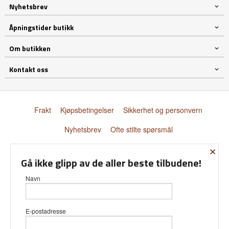
Nyhetsbrev
Åpningstider butikk
Om butikken
Kontakt oss
Frakt
Kjøpsbetingelser
Sikkerhet og personvern
Nyhetsbrev
Ofte stilte spørsmål
×
© Donnay Scandinavia AS
Gå ikke glipp av de aller beste tilbudene!
Navn
E-postadresse
Vår nettbutikk bruker cookies slik at
du får en bedre kjøpsopplevelse og