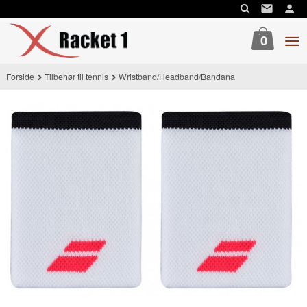
Gå
til
innholdet
0
Forside
Tilbehør til tennis
Wristband/Headband/Bandana