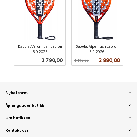
Babolat Veron Juan Lebron
Babolat Viper Juan Lebron
3.0 2026
3.0 2026
inkl.
Rabatt
inkl.
Pris
Tilbud
2 790,00
2 990,00
4 490,00
mva.
mva.
Nyhetsbrev
Åpningstider butikk
Om butikken
Kontakt oss