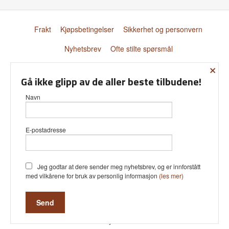
Frakt
Kjøpsbetingelser
Sikkerhet og personvern
Nyhetsbrev
Ofte stilte spørsmål
×
© Donnay Scandinavia AS
Gå ikke glipp av de aller beste tilbudene!
Navn
E-postadresse
Vår nettbutikk bruker cookies slik at
du får en bedre kjøpsopplevelse og
vi kan yte deg bedre service. Vi
bruker cookies hovedsaklig til å lagre
Jeg godtar at dere sender meg nyhetsbrev, og er innforstått
innloggingsdetaljer og huske hva du
med vilkårene for bruk av personlig informasjon
(les mer)
har puttet i handlekurven din.
Fortsett å bruke siden som normalt
om du godtar dette.
Les mer
Powered by
24Nettbutikk