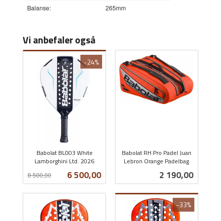
Balanse:
265mm
Vi anbefaler også
-24%
Babolat BL003 White
Babolat RH Pro Padel Juan
Lamborghini Ltd. 2026
Lebron Orange Padelbag
Rabatt
inkl.
inkl.
Tilbud
Pris
6 500,00
2 190,00
8 500,00
mva.
mva.
-33%