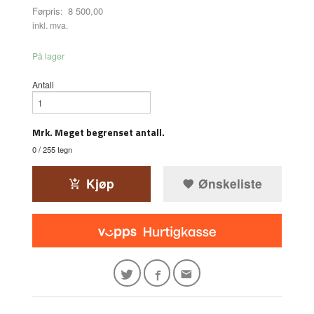
Førpris:
8 500,00
Rabatt
inkl. mva.
På lager
Antall
Mrk. Meget begrenset antall.
0
/ 255 tegn
Kjøp
Ønskeliste