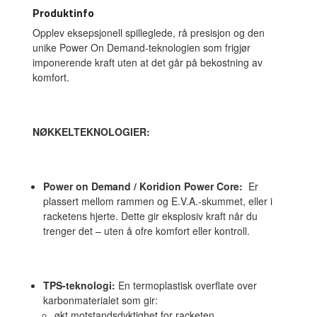
Produktinfo
Opplev eksepsjonell spilleglede, rå presisjon og den
unike Power On Demand-teknologien som frigjør
imponerende kraft uten at det går på bekostning av
komfort.
NØKKELTEKNOLOGIER:
Power on Demand / Koridion Power Core:
Er
plassert mellom rammen og E.V.A.-skummet, eller i
racketens hjerte. Dette gir eksplosiv kraft når du
trenger det – uten å ofre komfort eller kontroll.
TPS-teknologi:
En termoplastisk overflate over
karbonmaterialet som gir:
økt motstandsdyktighet for racketen