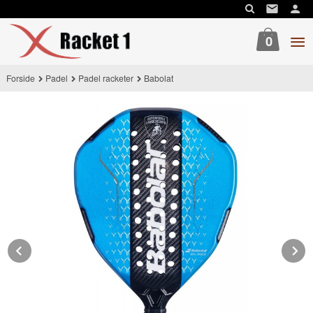
Gå
til
innholdet
0
Forside
Padel
Padel racketer
Babolat
Prev
N