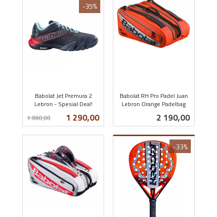
-35%
Babolat Jet Premura 2
Babolat RH Pro Padel Juan
Lebron - Spesial Deal!
Lebron Orange Padelbag
Rabatt
inkl.
inkl.
Tilbud
Pris
1 290,00
2 190,00
1 990,00
mva.
mva.
-33%