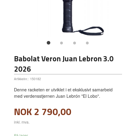
Babolat Veron Juan Lebron 3.0
2026
Artikkelnr.:
150182
Denne racketen er utviklet i et eksklusivt samarbeid
med verdensstjernen Juan Lebrón "El Lobo".
Pris
NOK
2 790,00
inkl. mva.
På lager