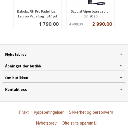
Babolat RH Pro Padel Juan
Babolat Viper Juan Lebron
Lebron Padelbag hvit/rød
3.0 2026
inkl.
Rabatt
inkl.
Pris
Tilbud
1 790,00
2 990,00
4 490,00
mva.
mva.
Nyhetsbrev
Åpningstider butikk
Om butikken
Kontakt oss
Frakt
Kjøpsbetingelser
Sikkerhet og personvern
Nyhetsbrev
Ofte stilte spørsmål