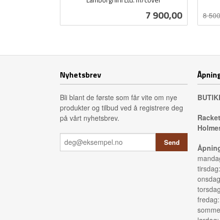
inkl.
Rabat
inkl.
Pris
7 900,00
8 500
mva.
mva.
Kjøp
Nyhetsbrev
Åpning
Bli blant de første som får vite om nye
BUTIK
produkter og tilbud ved å registrere deg
Racket
på vårt nyhetsbrev.
Holmes
Åpning
mandag
tirsdag
onsdag
torsda
fredag
sommer
lørdag