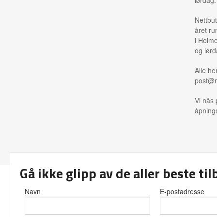
Nettbut
året ru
i Holme
og lørd
Alle he
post@r
Vi nås 
åpnings
Gå ikke glipp av de aller beste ti
Frakt
Kjø
Navn
E-postadresse