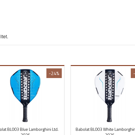
tet.
-24%
lat BL003 Blue Lamborghini Ltd.
Babolat BL003 White Lamborghini
2026
2026