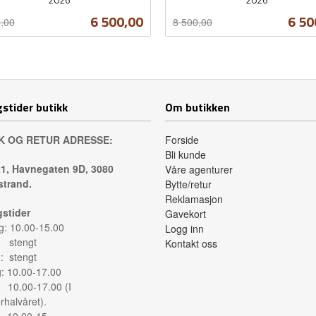
t
Rabatt
inkl.
Tilbud
Tilb
6 500,00
6 50
,00
8 500,00
mva.
Kjøp
Kjøp
stider butikk
Om butikken
K OG RETUR ADRESSE:
Forside
Bli kunde
1, Havnegaten 9D, 3080
Våre agenturer
trand.
Bytte/retur
Reklamasjon
stider
Gavekort
: 10.00-15.00
Logg inn
: stengt
Kontakt oss
: stengt
g: 10.00-17.00
: 10.00-17.00 (I
halvåret).
: 10.00-15