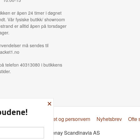
ikken er åpen 24 timer i døgnet
ndt. Vår fysiske butikk/ showroom
strand er alltid åpen på torsdager
ager.
nvendelser må sendes til
acket1.no
på telefon 40313080 i butikkens
tider.
×
lbudene!
psbetingelser
Sikkerhet og personvern
Nyhetsbrev
Ofte 
© Donnay Scandinavia AS