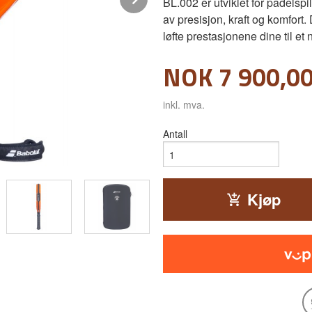
BL.002 er utviklet for padels
av presisjon, kraft og komfort
løfte prestasjonene dine til et n
Pris
NOK
7 900,0
inkl. mva.
Antall
Kjøp