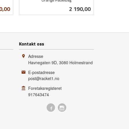
inkl.
ud
Pris
0,00
2 190,00
mva.
Kjøp
Kontakt oss
Adresse
Havnegaten 9D
,
3080
Holmestrand
E-postadresse
post@racket1.no
Foretaksregisteret
917643474