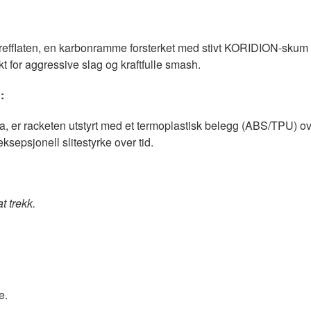
refflaten, en karbonramme forsterket med stivt KORIDION-skum o
 for aggressive slag og kraftfulle smash.
:
, er racketen utstyrt med et termoplastisk belegg (ABS/TPU) ov
ksepsjonell slitestyrke over tid.
 trekk.
e.