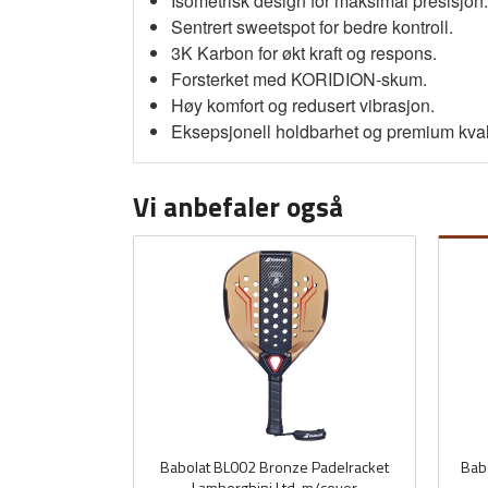
Isometrisk design for maksimal presisjon.
Sentrert sweetspot for bedre kontroll.
3K Karbon for økt kraft og respons.
Forsterket med KORIDION-skum.
Høy komfort og redusert vibrasjon.
Eksepsjonell holdbarhet og premium kvali
Vi anbefaler også
Babolat BL002 Bronze Padelracket
Babo
Lamborghini Ltd. m/cover