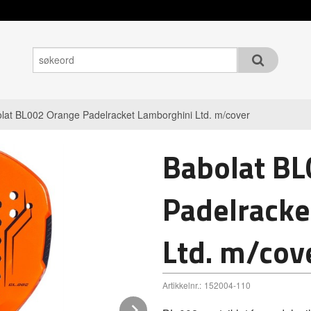
lat BL002 Orange Padelracket Lamborghini Ltd. m/cover
Babolat B
Padelracke
Ltd. m/cov
Artikkelnr.:
152004-110
Next