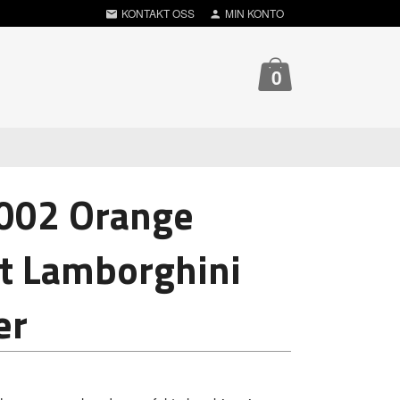
KONTAKT OSS
MIN KONTO
0
L002 Orange
t Lamborghini
er