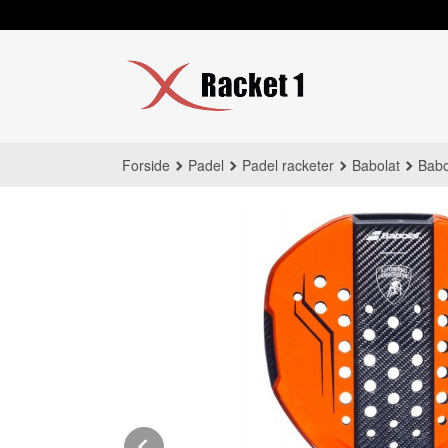
Gå
til
innholdet
Forside
Padel
Padel racketer
Babolat
Babo
Prev