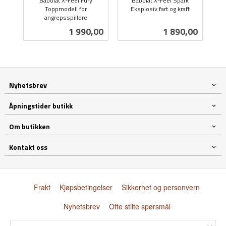
Babolat X-Feel Fury
Babolat X-Feel Spark
Toppmodell for
Eksplosiv fart og kraft
angrepsspillere
inkl.
inkl.
mva.
Pris
Pris
1 990,00
1 890,00
mva.
Nyhetsbrev
Åpningstider butikk
Om butikken
Kontakt oss
Frakt
Kjøpsbetingelser
Sikkerhet og personvern
Nyhetsbrev
Ofte stilte spørsmål
×