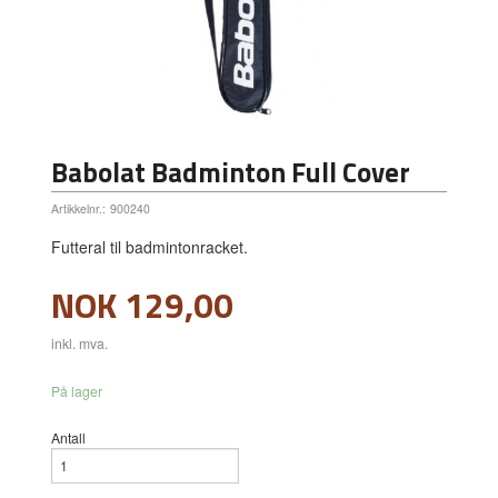
Babolat Badminton Full Cover
Artikkelnr.:
900240
Futteral til badmintonracket.
Pris
NOK
129,00
inkl. mva.
På lager
Antall