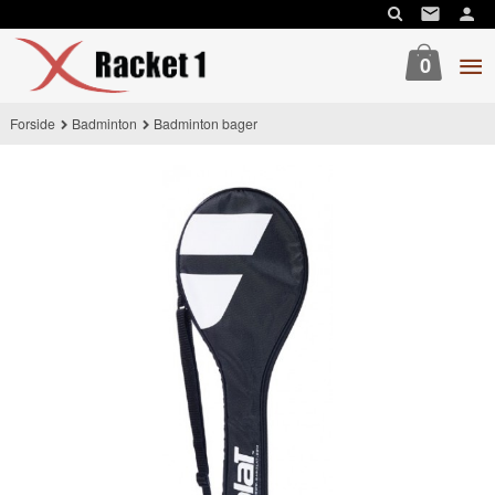
Gå
til
innholdet
0
Forside
Badminton
Badminton bager