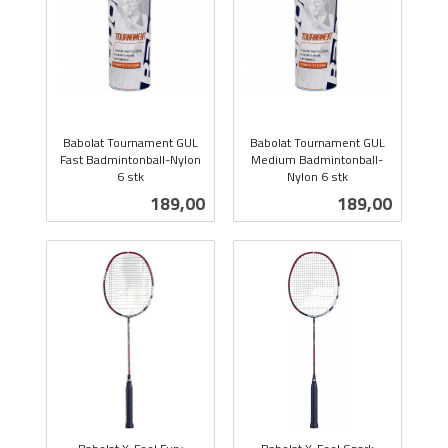
Babolat Tournament GUL
Babolat Tournament GUL
Fast Badmintonball-Nylon
Medium Badmintonball-
6 stk
Nylon 6 stk
inkl.
inkl.
Pris
Pris
189,00
189,00
mva.
mva.