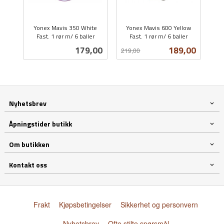
Yonex Mavis 350 White
Yonex Mavis 600 Yellow
Fast. 1 rør m/ 6 baller
Fast. 1 rør m/ 6 baller
inkl.
Rabatt
inkl.
Pris
Tilbud
179,00
189,00
219,00
mva.
mva.
Nyhetsbrev
Åpningstider butikk
Om butikken
Kontakt oss
Frakt
Kjøpsbetingelser
Sikkerhet og personvern
Nyhetsbrev
Ofte stilte spørsmål