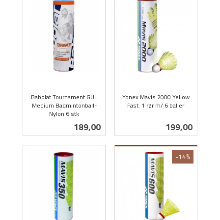
Babolat Tournament GUL
Yonex Mavis 2000 Yellow
Medium Badmintonball-
Fast. 1 rør m/ 6 baller
Nylon 6 stk
inkl.
inkl.
mva.
Pris
Pris
189,00
199,00
mva.
-14%