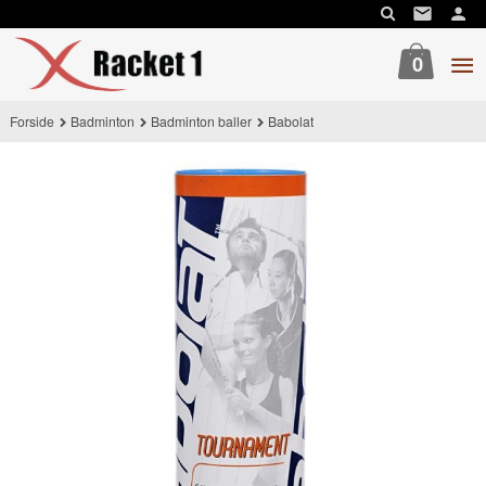
Gå
til
innholdet
0
Forside
Badminton
Badminton baller
Babolat