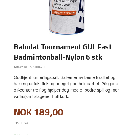
Babolat Tournament GUL Fast
Badmintonball-Nylon 6 stk
Artikkelnr.:
562004-GF
Godkjent turneringsball. Ballen er av beste kvalitet og
har en perfekt flukt og meget god holdbarhet. Gir gode
off-center treff og hjelper deg med et bedre spill og mer
variasjon i slagene. Full kork.
Pris
NOK
189,00
inkl. mva.