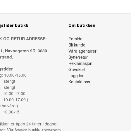
Kjøp
stider butikk
Om butikken
K OG RETUR ADRESSE:
Forside
Bli kunde
1, Havnegaten 9D, 3080
Våre agenturer
trand.
Bytte/retur
Reklamasjon
stider
Gavekort
: 10.00-15.00
Logg inn
: stengt
Kontakt oss
: stengt
g: 10.00-17.00
: 10.00-17.00 (I
halvåret).
: 10.00-15
ikken er åpen 24 timer i døgnet
ndt. Vår fysiske butikk/ showroom