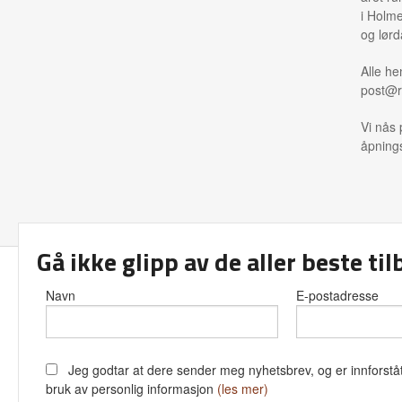
i Holme
og lørd
Alle he
post@r
Vi nås 
åpnings
Gå ikke glipp av de aller beste ti
Frakt
Kjø
Navn
E-postadresse
Jeg godtar at dere sender meg nyhetsbrev, og er innforståt
bruk av personlig informasjon
(les mer)