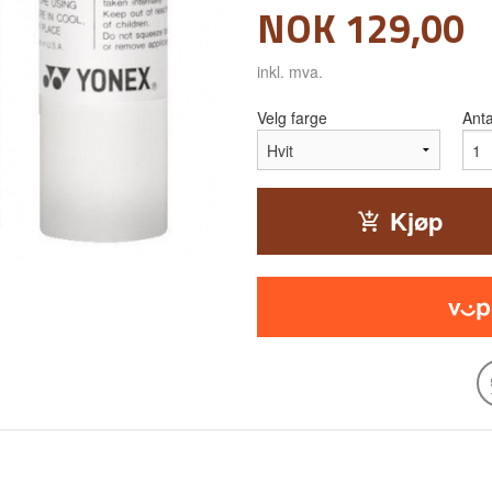
Pris
NOK
129,00
inkl. mva.
Velg farge
Anta
Kjøp