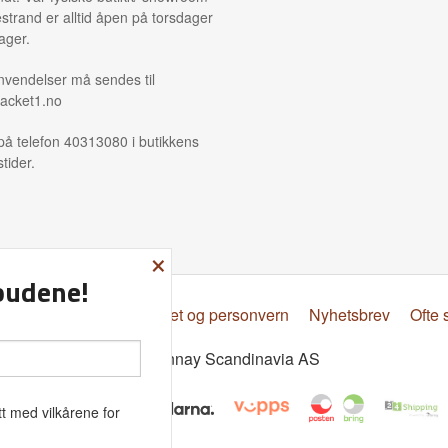
strand er alltid åpen på torsdager
ager.
nvendelser må sendes til
acket1.no
på telefon 40313080 i butikkens
tider.
×
lbudene!
psbetingelser
Sikkerhet og personvern
Nyhetsbrev
Ofte 
© Donnay Scandinavia AS
t med vilkårene for