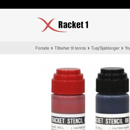
Gå
til
innholdet
Forside
Tilbehør til tennis
Tusj/Sjablonger
Yo