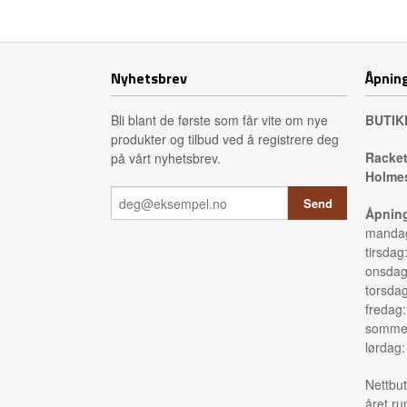
Kjøp
Nyhetsbrev
Åpning
Bli blant de første som får vite om nye
BUTIK
produkter og tilbud ved å registrere deg
Racket
på vårt nyhetsbrev.
Holmes
Åpning
mandag
tirsdag
onsdag
torsda
fredag
sommer
lørdag
Nettbut
året ru