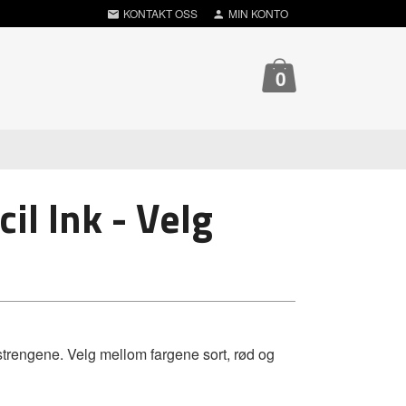
KONTAKT OSS
MIN KONTO
0
il Ink - Velg
strengene. Velg mellom fargene sort, rød og