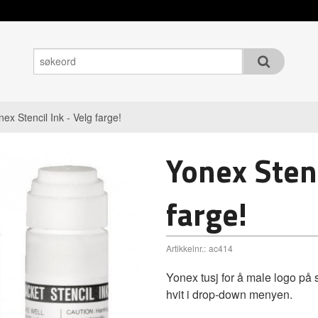
nex Stencil Ink - Velg farge!
Yonex Stenc
farge!
Artikkelnr.:
ac414
Yonex tusj for å male logo på 
hvit i drop-down menyen.