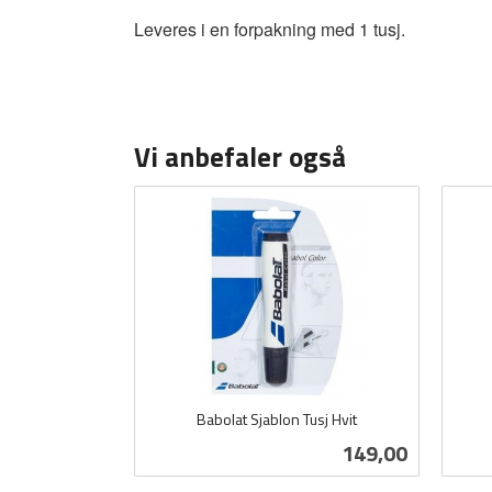
Leveres i en forpakning med 1 tusj.
Vi anbefaler også
Babolat Sjablon Tusj Hvit
inkl.
inkl.
Pris
149,00
mva.
mva.