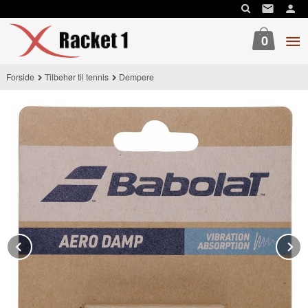
Gå
til
innholdet
0
Forside
Tilbehør til tennis
Dempere
Prev
N