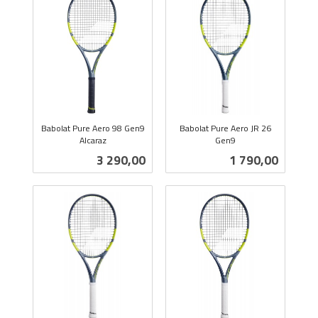
Babolat Pure Aero 98 Gen9
Babolat Pure Aero JR 26
Alcaraz
Gen9
inkl.
inkl.
Pris
Pris
3 290,00
1 790,00
mva.
mva.