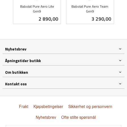
Babolat Pure Aero Lite
Babolat Pure Aero Team
Gen9
Gen9
inkl.
inkl.
Pris
Pris
2 890,00
3 290,00
mva.
mva.
Nyhetsbrev
Åpningstider butikk
Om butikken
Kontakt oss
Frakt
Kjøpsbetingelser
Sikkerhet og personvern
Nyhetsbrev
Ofte stilte spørsmål