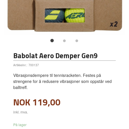
Babolat Aero Demper Gen9
Artikkelnr.:
700137
Vibrasjonsdempere til tennisracketen. Festes på
strengene for å redusere vibrasjoner som oppstår ved
balltreff.
Pris
NOK
119,00
inkl. mva.
På lager