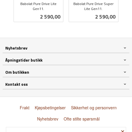
Babolat Pure Drive Lite
Babolat Pure Drive Super
Gen11.
Lite Gen11.
inkl.
inkl.
Pris
Pris
2 590,00
2 590,00
mva.
mva.
Nyhetsbrev
Åpningstider butikk
Om butikken
Kontakt oss
Frakt
Kjøpsbetingelser
Sikkerhet og personvern
Nyhetsbrev
Ofte stilte spørsmål
×