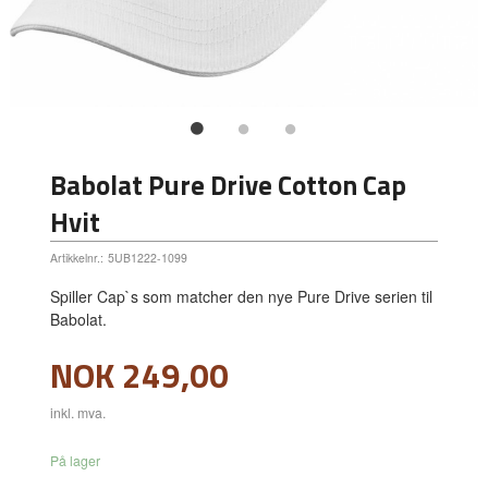
Babolat Pure Drive Cotton Cap
Hvit
Artikkelnr.:
5UB1222-1099
Spiller Cap`s som matcher den nye Pure Drive serien til
Babolat.
Pris
NOK
249,00
inkl. mva.
På lager