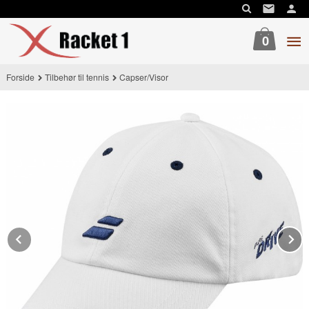
Gå
til
innholdet
0
Forside
Tilbehør til tennis
Capser/Visor
Prev
N