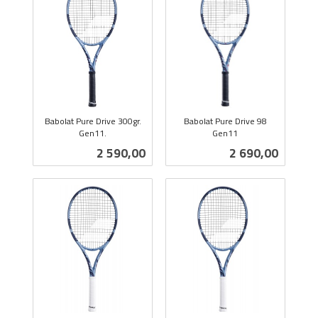
Babolat Pure Drive 300gr.
Babolat Pure Drive 98
Gen11.
Gen11
inkl.
inkl.
Pris
Pris
2 590,00
2 690,00
mva.
mva.