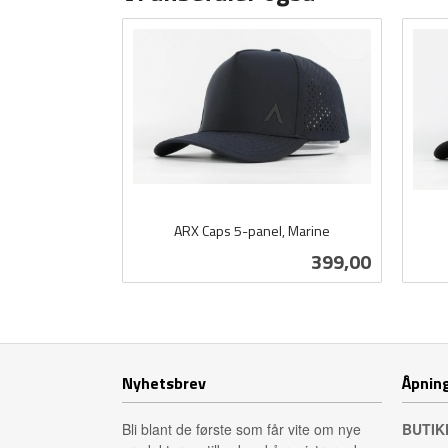
ARX Caps 5-panel, Marine
inkl.
inkl.
Pris
399,00
mva.
mva.
Kjøp
Nyhetsbrev
Åpning
Bli blant de første som får vite om nye
BUTIK