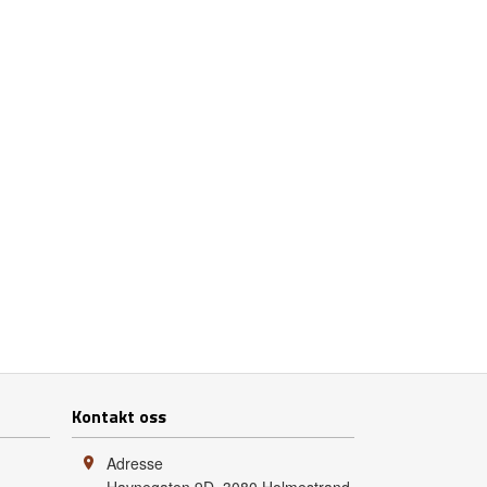
Kontakt oss
Adresse
Havnegaten 9D
,
3080
Holmestrand