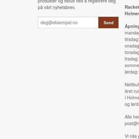
produkter og tilbud ved å registrere deg
Racket
på vårt nyhetsbrev.
Holmes
Åpning
mandag
tirsdag
onsdag
torsda
fredag
sommer
lørdag
Nettbut
året ru
i Holme
og lørd
Alle he
post@r
Vi nås 