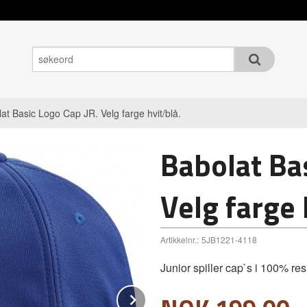
at Basic Logo Cap JR. Velg farge hvit/blå.
Babolat Bas
Velg farge 
Artikkelnr.:
5JB1221-4118
Junior spiller cap`s i 100% resi
Next