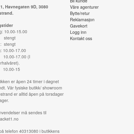
Bli kunde
1, Havnegaten 9D, 3080
Våre agenturer
trand.
Bytte/retur
Reklamasjon
stider
Gavekort
: 10.00-15.00
Logg inn
: stengt
Kontakt oss
: stengt
g: 10.00-17.00
: 10.00-17.00 (I
halvåret).
: 10.00-15
ikken er åpen 24 timer i døgnet
ndt. Vår fysiske butikk/ showroom
strand er alltid åpen på torsdager
ager.
nvendelser må sendes til
acket1.no
på telefon 40313080 i butikkens