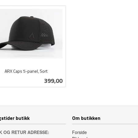
ARX Caps 5-panel, Sort
Pris
399,00
Kjøp
stider butikk
Om butikken
K OG RETUR ADRESSE:
Forside