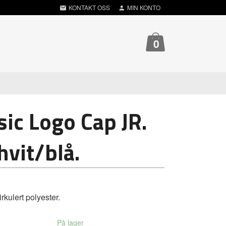
KONTAKT OSS
MIN KONTO
0
ic Logo Cap JR.
hvit/blå.
rkulert polyester.
På lager