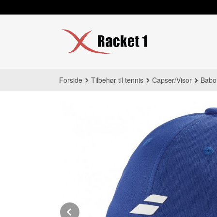
Gå
til
innholdet
Forside
Tilbehør til tennis
Capser/Visor
Babol
Prev