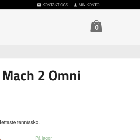
KONTAKT OSS
MIN KONTO
0
t Mach 2 Omni
letteste tennissko.
På lager