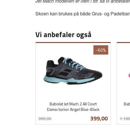
Jet Mach modellen er liten i str. så vi anbefale
Skoen kan brukes på både Grus- og Padelba
Vi anbefaler også
-60%
Babolat Jet Mach 2 All Court
Bab
Dame/Junior Angel Blue-Black
Rabatt
inkl.
Rabat
inkl.
Tilbud
399,00
990,00
1 190
mva.
mva.