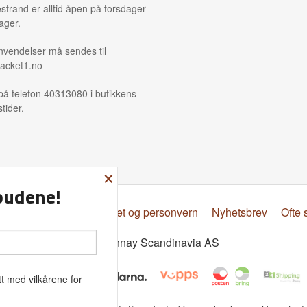
strand er alltid åpen på torsdager
ager.
nvendelser må sendes til
acket1.no
på telefon 40313080 i butikkens
tider.
×
lbudene!
psbetingelser
Sikkerhet og personvern
Nyhetsbrev
Ofte 
© Donnay Scandinavia AS
t med vilkårene for