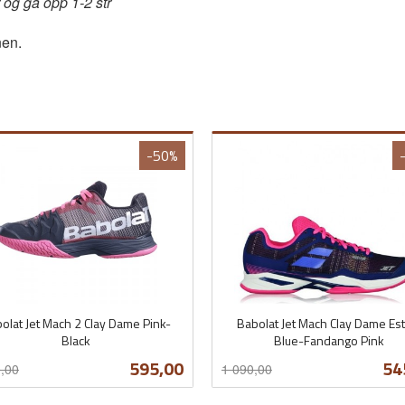
r og gå opp 1-2 str
nen.
-50%
olat Jet Mach 2 Clay Dame Pink-
Babolat Jet Mach Clay Dame Est
Black
Blue-Fandango Pink
t
Rabatt
inkl.
Tilbud
Ti
595,00
54
,00
1 090,00
mva.