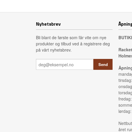
Les mer
Nyhetsbrev
Åpning
Bli blant de første som får vite om nye
BUTIK
produkter og tilbud ved å registrere deg
Racket
på vårt nyhetsbrev.
Holmes
Åpning
mandag
tirsdag
onsdag
torsda
fredag
sommer
lørdag
Nettbut
året ru