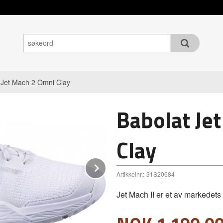
 Jet Mach 2 Omni Clay
Babolat Je
Clay
Next
Artikkelnr.:
31S20684
Jet Mach II er et av markedets 