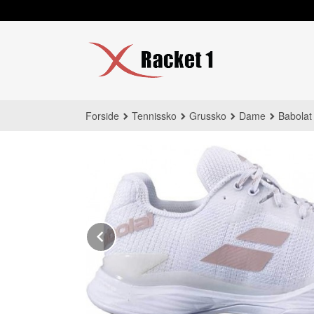
Gå
til
innholdet
Forside
Tennissko
Grussko
Dame
Babolat
Prev