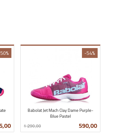
-50%
-54%
ate
Babolat Jet Mach Clay Dame Purple-
Blue Pastel
Rabatt
inkl.
lbud
Tilbud
5,00
590,00
1 290,00
mva.