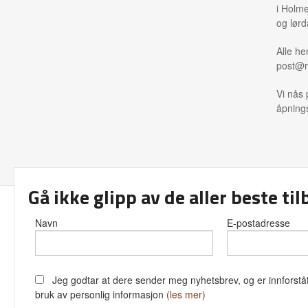
i Holme
og lørd
Alle he
post@r
Vi nås 
åpnings
Gå ikke glipp av de aller beste ti
Frakt
Kjø
Navn
E-postadresse
Jeg godtar at dere sender meg nyhetsbrev, og er innforståt
bruk av personlig informasjon
(les mer)