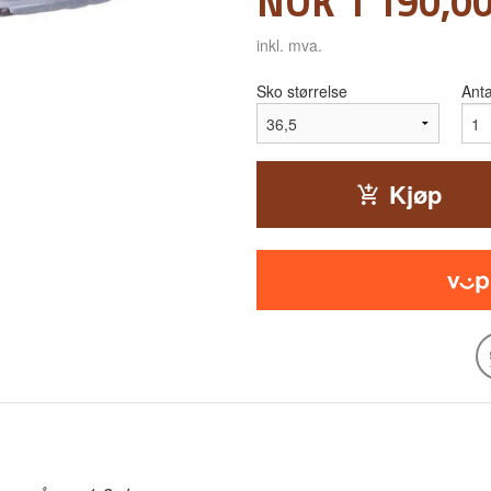
Pris
NOK
1 190,0
inkl. mva.
Sko størrelse
Anta
Kjøp