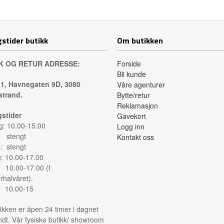
Les mer
Les mer
stider butikk
Om butikken
K OG RETUR ADRESSE:
Forside
Bli kunde
1, Havnegaten 9D, 3080
Våre agenturer
trand.
Bytte/retur
Reklamasjon
stider
Gavekort
: 10.00-15.00
Logg inn
: stengt
Kontakt oss
: stengt
g: 10.00-17.00
: 10.00-17.00 (I
halvåret).
: 10.00-15
ikken er åpen 24 timer i døgnet
ndt. Vår fysiske butikk/ showroom