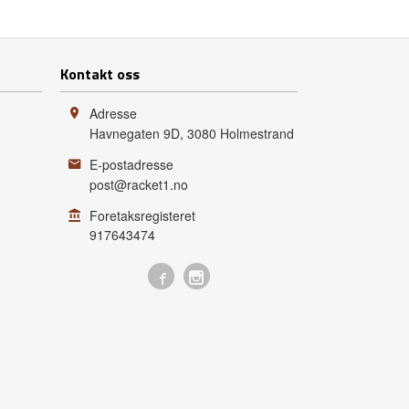
Les mer
Kontakt oss
Adresse
Havnegaten 9D
,
3080
Holmestrand
E-postadresse
post@racket1.no
Foretaksregisteret
917643474