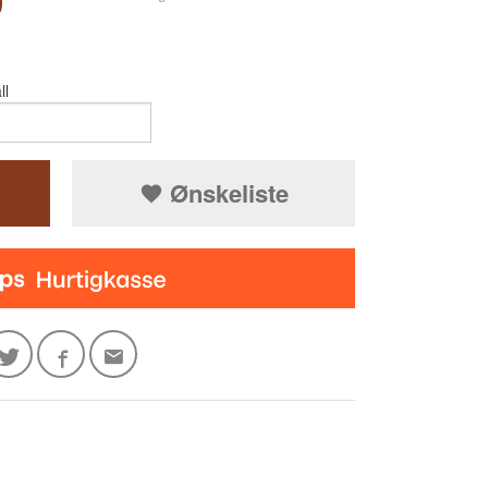
0
ll
Ønskeliste