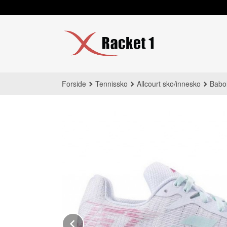
Gå
til
innholdet
Forside
Tennissko
Allcourt sko/innesko
Babol
Prev