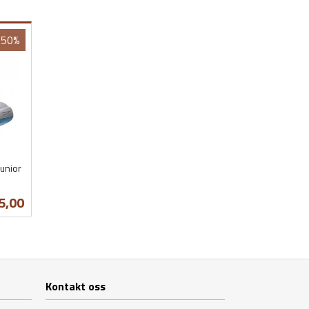
-50%
Junior
lbud
5,00
Kontakt oss