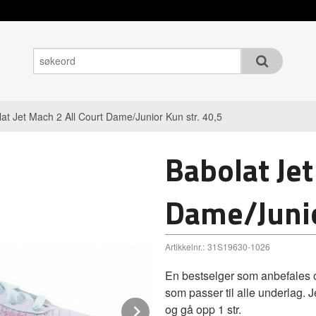
at Jet Mach 2 All Court Dame/Junior Kun str. 40,5
Babolat Jet
Dame/Junio
Artikkelnr.:
31S19630-1026
En bestselger som anbefales om
som passer til alle underlag. J
Next
og gå opp 1 str.