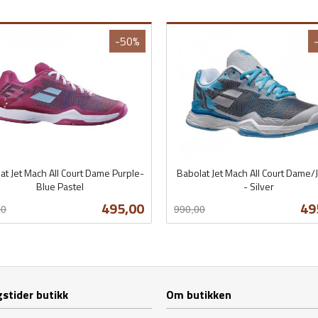
-50%
at Jet Mach All Court Dame Purple-
Babolat Jet Mach All Court Dame/
Blue Pastel
- Silver
t
Rabatt
inkl.
Tilbud
Ti
495,00
49
00
990,00
mva.
Les mer
Les mer
stider butikk
Om butikken