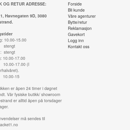
K OG RETUR ADRESSE:
Forside
Bli kunde
1, Havnegaten 9D, 3080
Våre agenturer
trand.
Bytte/retur
Reklamasjon
stider
Gavekort
: 10.00-15.00
Logg inn
: stengt
Kontakt oss
: stengt
g: 10.00-17.00
: 10.00-17.00 (I
halvåret).
: 10.00-15
ikken er åpen 24 timer i døgnet
ndt. Vår fysiske butikk/ showroom
strand er alltid åpen på torsdager
ager.
nvendelser må sendes til
acket1.no