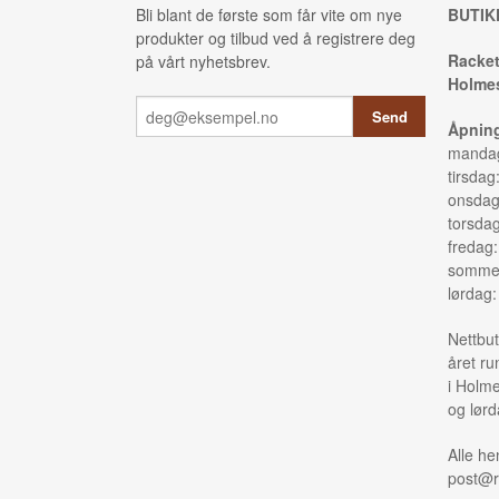
Bli blant de første som får vite om nye
BUTIK
produkter og tilbud ved å registrere deg
Racket
på vårt nyhetsbrev.
Holmes
Åpning
mandag
tirsdag
onsdag
torsda
fredag
sommer
lørdag
Nettbut
året ru
i Holme
og lørd
Alle he
post@r