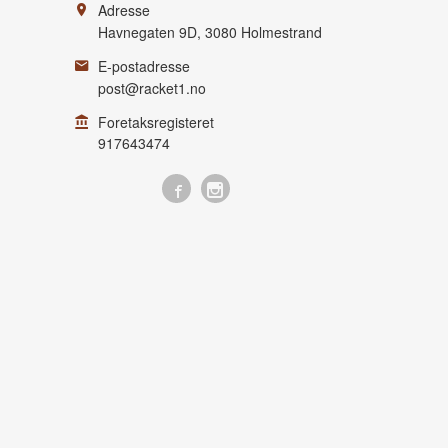
Adresse
Havnegaten 9D
,
3080
Holmestrand
E-postadresse
post@racket1.no
Foretaksregisteret
917643474