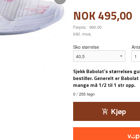
Tilbud
NOK
495,00
Førpris:
990,00
Rabatt
inkl. mva.
Sko størrelse
Anta
Sjekk Babolat`s størrelses gu
bestiller. Generelt er Babolat 
mange må 1/2 til 1 str opp.
0
/ 255 tegn
Kjøp