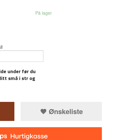
På lager
ll
ide under før du
litt små i str og
Ønskeliste