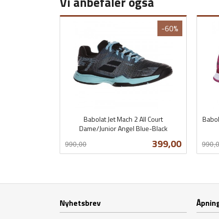
Vi anbefaler også
-60%
Babolat Jet Mach 2 All Court
Babol
Dame/Junior Angel Blue-Black
Rabatt
inkl.
Rabat
inkl.
Tilbud
399,00
990,00
990,
mva.
mva.
Les mer
Nyhetsbrev
Åpning