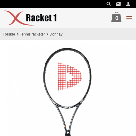
Gå
til
innholdet
0
Forside
Tennis racketer
Donnay