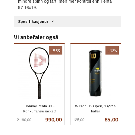
mindre spinn og fart, men mer kontroll enn Penta
97 16x19.
Spesifikasjoner
Vi anbefaler også
-55%
-32%
Donnay Penta 99 -
Wilson US Open, 1 rør/ 4
Konkurranse racket!
baller
Rabatt
inkl.
Rabatt
inkl.
Tilbud
Tilbud
990,00
85,00
2 190,00
125,00
mva.
mva.