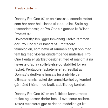
Produktinfo
Donnay Pro One 97 er en klassisk utseende racket
som har aner helt tilbake til 1990-tallet. Spille og
utseendemessig er Pro One 97 ganske lik Wilson
Prostaff 97.
Hovedforskjellen ligger innvendig i selve rammen
der Pro One 97 er basert på Pentacore
teknologien, som betyr at rammen er fyllt opp med
fem lag med viberasjonsdempende materiale. Pro
One Penta er utviklet/ designet med et mål om å nå
høyeste grad av spillefølelse og stabilitet for en
racket. Pentacore racketene er et resultat av
Donnay`s dedikerte innsats for å utvikle den
ultimate tennis racket der armsikkerhet og komfort
går hånd i hånd med kraft, stabilitet og kontroll.
Donnay Pro One 97 er en fullblods konkurranse
racket og passer derfor best til avanserte spillere.
18x20 mønsteret gjør at denne modellen gir litt