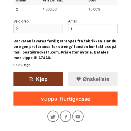
Antall
Pris per stk.
Spar
2
1 606,50
15.00%
Velg grep
Antall
Racketen leveres ferdig strenget fra fabrikken. Har du
en egen preferanse for streng/ tension kontakt oss på
mail post@racket1.com. Pris etter avtale. Betales
med vipps til 47440.
0
/ 255 tegn
Kjøp
Ønskeliste