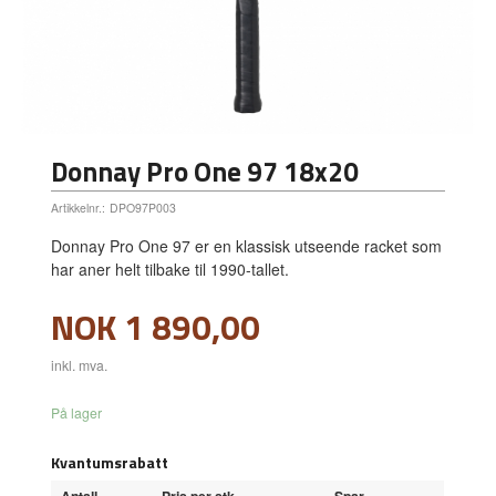
Donnay Pro One 97 18x20
Artikkelnr.:
DPO97P003
Donnay Pro One 97 er en klassisk utseende racket som
har aner helt tilbake til 1990-tallet.
Pris
NOK
1 890,00
inkl. mva.
På lager
Kvantumsrabatt