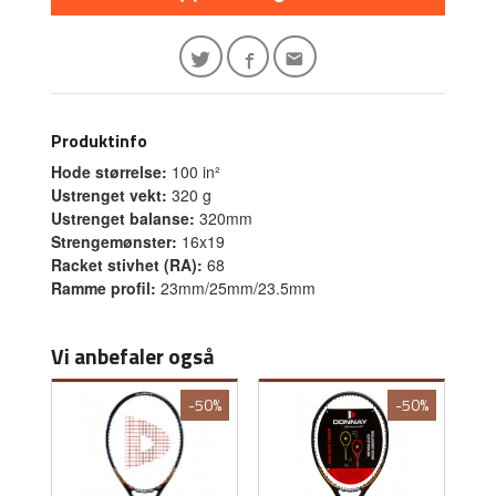
Produktinfo
Hode størrelse:
100 in²
Ustrenget vekt:
320 g
Ustrenget balanse:
320mm
Strengemønster:
16x19
Racket stivhet (RA):
68
Ramme profil:
23mm/25mm/23.5mm
Vi anbefaler også
-50%
-50%