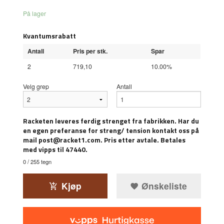
På lager
Kvantumsrabatt
Antall
Pris per stk.
Spar
2
719,10
10.00%
Velg grep
Antall
Racketen leveres ferdig strenget fra fabrikken. Har du
en egen preferanse for streng/ tension kontakt oss på
mail post@racket1.com. Pris etter avtale. Betales
med vipps til 47440.
0
/ 255 tegn
Kjøp
Ønskeliste