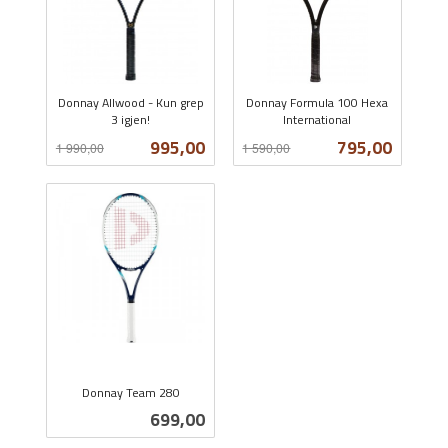
Donnay Allwood - Kun grep
Donnay Formula 100 Hexa
3 igjen!
International
Rabatt
inkl.
Rabatt
inkl.
Tilbud
Tilbud
995,00
795,00
1 990,00
1 590,00
mva.
mva.
Donnay Team 280
inkl.
Pris
699,00
mva.