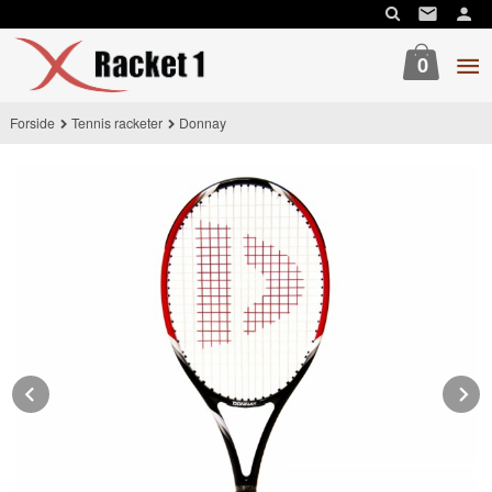
Gå
til
innholdet
0
Forside
Tennis racketer
Donnay
Prev
N