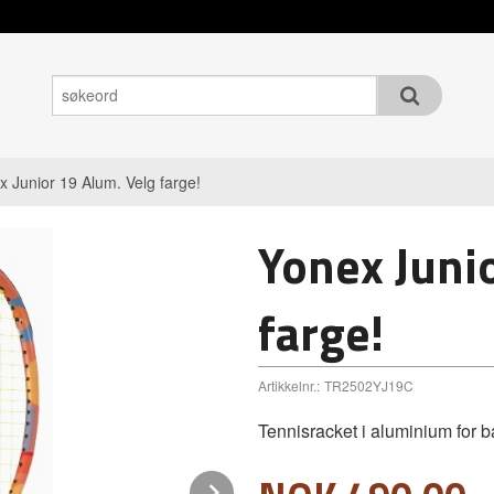
x Junior 19 Alum. Velg farge!
Yonex Juni
farge!
Artikkelnr.:
TR2502YJ19C
Tennisracket i aluminium for b
Next