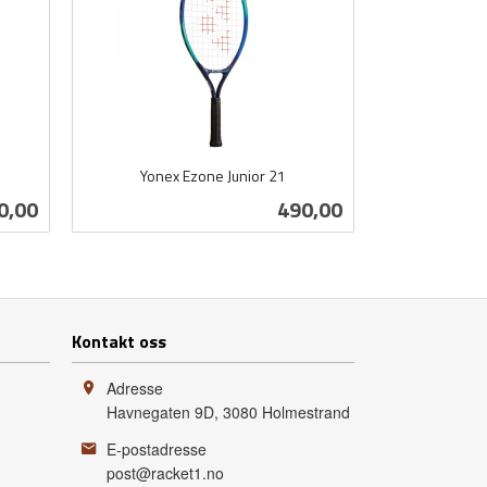
Yonex Ezone Junior 21
inkl.
s
Pris
0,00
490,00
mva.
Kjøp
Kontakt oss
Adresse
Havnegaten 9D
,
3080
Holmestrand
E-postadresse
post@racket1.no