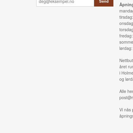
Åpning
mandag
tirsdag
onsdag
torsda
fredag
sommer
lørdag
Nettbut
året ru
i Holme
og lørd
Alle he
post@r
Vi nås 
åpnings