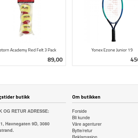
etorn Academy Red Felt 3 Pack
Yonex Ezone Junior 19
inkl.
Pris
Pri
89,00
45
mva.
Kjøp
Kjøp
stider butikk
Om butikken
K OG RETUR ADRESSE:
Forside
Bli kunde
1, Havnegaten 9D, 3080
Våre agenturer
trand.
Bytte/retur
Reklamasjon