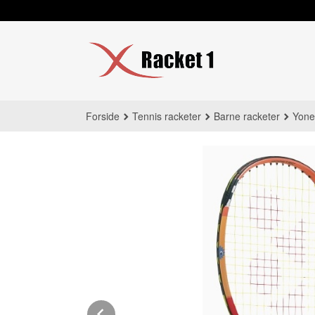
Gå
til
innholdet
Forside
Tennis racketer
Barne racketer
Yone
Prev