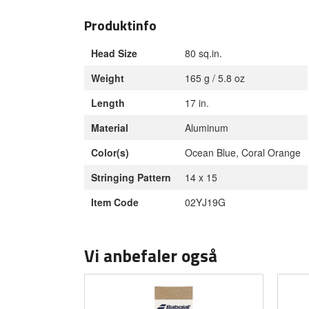
Produktinfo
Head Size
80 sq.in.
Weight
165 g / 5.8 oz
Length
17 in.
Material
Aluminum
Color(s)
Ocean Blue, Coral Orange
Stringing Pattern
14 x 15
Item Code
02YJ19G
Vi anbefaler også