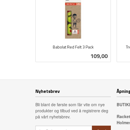
Babolat Red Felt 3 Pack
Tr
inkl.
inkl.
Pris
109,00
mva.
mva.
Kjøp
Nyhetsbrev
Åpning
Bli blant de første som får vite om nye
BUTIK
produkter og tilbud ved å registrere deg
Racket
på vårt nyhetsbrev.
Holmes