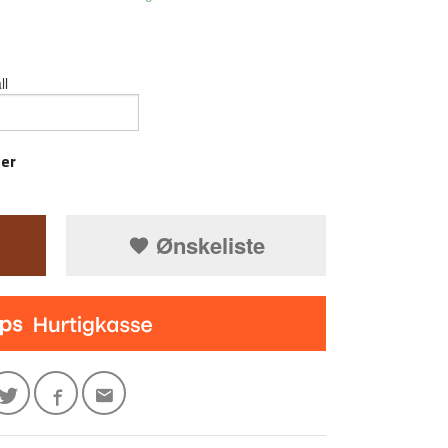
ll
ger
Ønskeliste