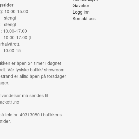
stider
Gavekort
: 10.00-15.00
Logg inn
: stengt
Kontakt oss
: stengt
g: 10.00-17.00
: 10.00-17.00 (I
halvåret).
: 10.00-15
ikken er åpen 24 timer i døgnet
ndt. Vår fysiske butikk/ showroom
strand er alltid åpen på torsdager
ager.
nvendelser må sendes til
acket1.no
på telefon 40313080 i butikkens
tider.