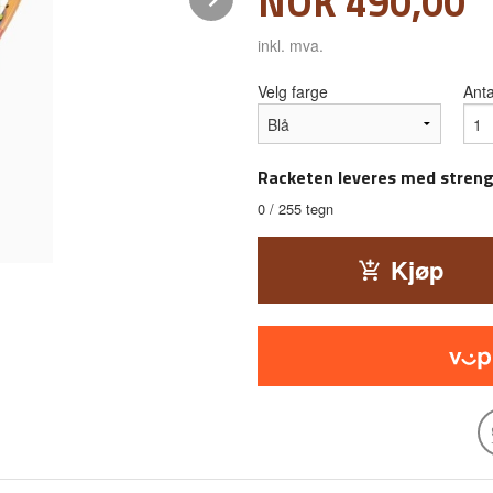
Pris
NOK
490,00
inkl. mva.
Velg farge
Anta
Racketen leveres med stren
0
/ 255 tegn
Kjøp