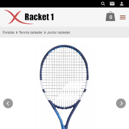
Gå
til
innholdet
0
Forside
Tennis racketer
Junior racketer
Prev
N