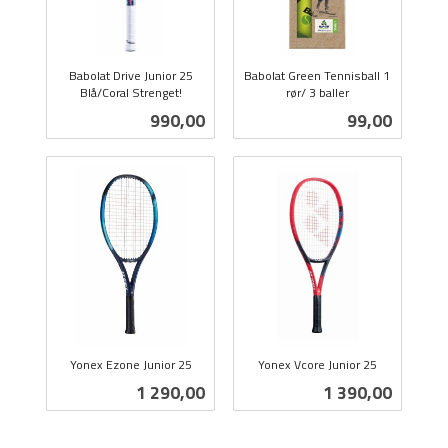
Babolat Drive Junior 25
Babolat Green Tennisball 1
Blå/Coral Strenget!
rør/ 3 baller
inkl.
inkl.
Pris
Pris
990,00
99,00
mva.
mva.
Yonex Ezone Junior 25
Yonex Vcore Junior 25
inkl.
inkl.
Pris
Pris
1 290,00
1 390,00
mva.
mva.