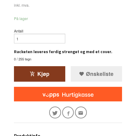
inkl. mva.
På lager
Antall
Racketen leveres ferdig strenget og med et cover.
0
/ 255 tegn
Kjøp
Ønskeliste
Produktinfo