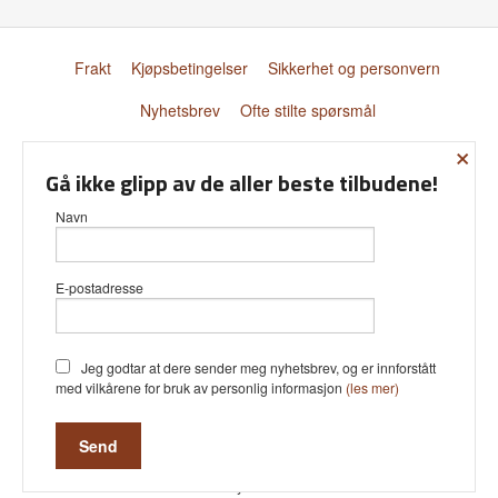
Frakt
Kjøpsbetingelser
Sikkerhet og personvern
Nyhetsbrev
Ofte stilte spørsmål
×
© Donnay Scandinavia AS
Gå ikke glipp av de aller beste tilbudene!
Navn
E-postadresse
Vår nettbutikk bruker cookies slik at
du får en bedre kjøpsopplevelse og
vi kan yte deg bedre service. Vi
bruker cookies hovedsaklig til å lagre
Jeg godtar at dere sender meg nyhetsbrev, og er innforstått
innloggingsdetaljer og huske hva du
med vilkårene for bruk av personlig informasjon
(les mer)
har puttet i handlekurven din.
Fortsett å bruke siden som normalt
om du godtar dette.
Les mer
Powered by
24Nettbutikk