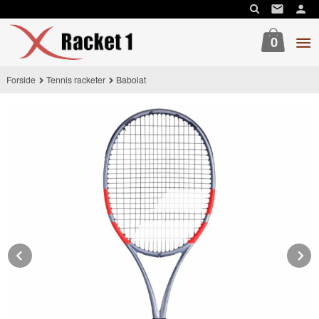
Gå
til
innholdet
0
Forside
Tennis racketer
Babolat
Prev
N