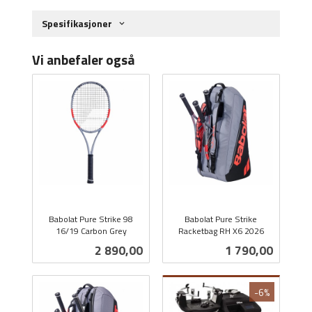
Spesifikasjoner
Vi anbefaler også
Babolat Pure Strike 98
Babolat Pure Strike
16/19 Carbon Grey
Racketbag RH X6 2026
inkl.
inkl.
Pris
Pris
2 890,00
1 790,00
mva.
mva.
-6%