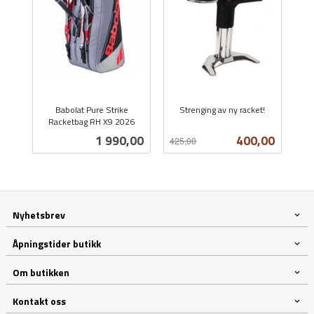
Babolat Pure Strike
Strenging av ny racket!
Racketbag RH X9 2026
Rabatt
inkl.
inkl.
mva.
Pris
Tilbud
1 990,00
400,00
425,00
mva.
Nyhetsbrev
Åpningstider butikk
Om butikken
Kontakt oss