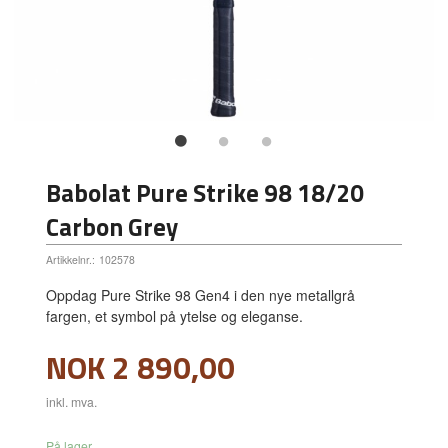
Babolat Pure Strike 98 18/20
Carbon Grey
Artikkelnr.:
102578
Oppdag Pure Strike 98 Gen4 i den nye metallgrå
fargen, et symbol på ytelse og eleganse.
Pris
NOK
2 890,00
inkl. mva.
På lager