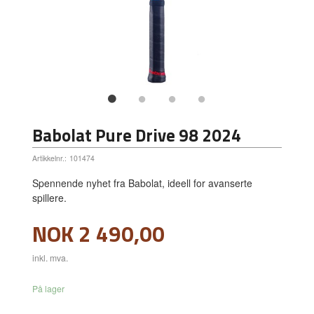
Babolat Pure Drive 98 2024
Artikkelnr.:
101474
Spennende nyhet fra Babolat, ideell for avanserte
spillere.
Pris
NOK
2 490,00
inkl. mva.
På lager