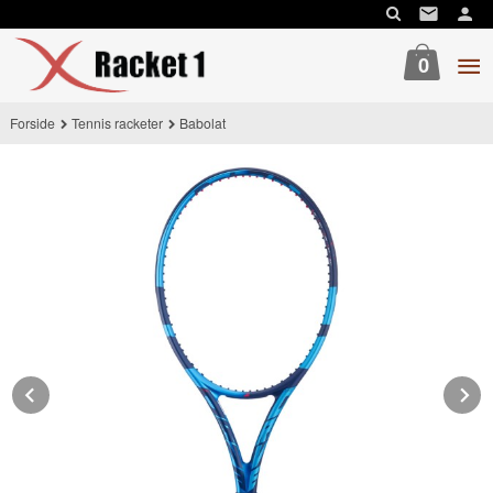
Gå
til
innholdet
0
Forside
Tennis racketer
Babolat
Prev
N