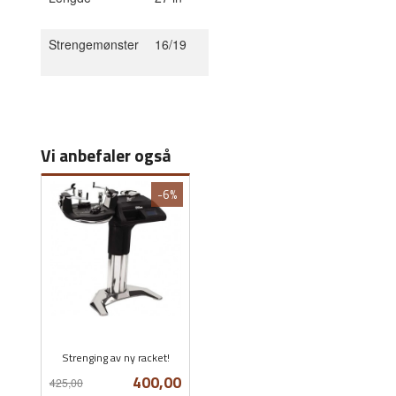
Strengemønster
16/19
Vi anbefaler også
-6%
Strenging av ny racket!
Rabatt
inkl.
Tilbud
400,00
425,00
mva.