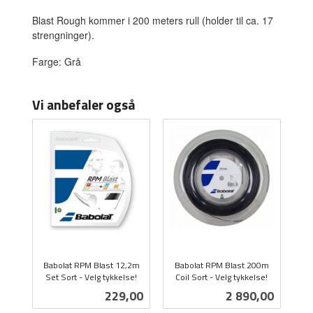
Blast Rough kommer i 200 meters rull (holder til ca. 17
strengninger).
Farge: Grå
Vi anbefaler også
Babolat RPM Blast 12,2m
Babolat RPM Blast 200m
Set Sort - Velg tykkelse!
Coil Sort - Velg tykkelse!
inkl.
inkl.
Pris
Pris
229,00
2 890,00
mva.
mva.