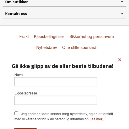
Om butikken
Kontakt oss
Frakt
Kjøpsbetingelser
Sikkerhet og personvern
Nyhetsbrev
Ofte stilte spørsmål
×
© Donnay Scandinavia AS
Gå ikke glipp av de aller beste tilbudene!
Navn
E-postadresse
Vår nettbutikk bruker cookies slik at
du får en bedre kjøpsopplevelse og
vi kan yte deg bedre service. Vi
bruker cookies hovedsaklig til å lagre
Jeg godtar at dere sender meg nyhetsbrev, og er innforstått
innloggingsdetaljer og huske hva du
med vilkårene for bruk av personlig informasjon
(les mer)
har puttet i handlekurven din.