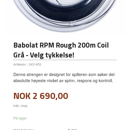
Babolat RPM Rough 200m Coil
Grå - Velg tykkelse!
Artikkelnr.:
243140S
Denne strengen er designet for spilleren som søker det
absolutte høyeste nivået av spinn, respons og kontroll.
Pris
NOK
2 690,00
inkl. mva.
På lager