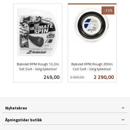
-15%
Babolat RPM Rough 12,2m
Babolat RPM Rough 200m
Set Sort - Velg tykkelse!
Coil Sort - Velg tykkelse!
inkl.
Rabatt
inkl.
Pris
Tilbud
249,00
2 290,00
2 690,00
mva.
mva.
Nyhetsbrev
Åpningstider butikk