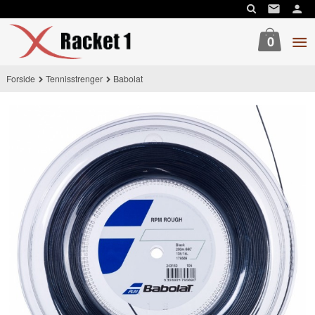
Gå
til
innholdet
0
Forside
Tennisstrenger
Babolat