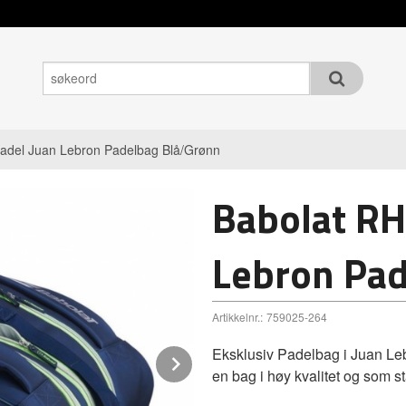
Padel Juan Lebron Padelbag Blå/Grønn
Babolat RH
Lebron Pad
Artikkelnr.:
759025-264
Eksklusiv Padelbag i Juan Leb
Next
en bag i høy kvalitet og som stå