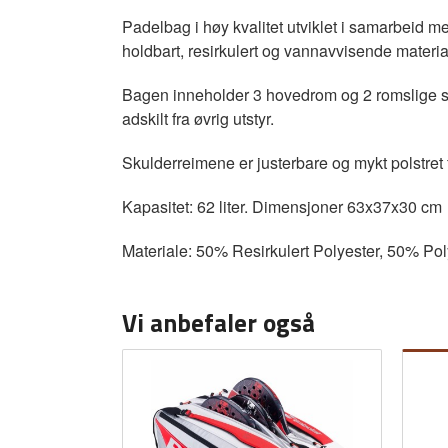
Padelbag i høy kvalitet utviklet i samarbeid med
holdbart, resirkulert og vannavvisende materi
Bagen inneholder 3 hovedrom og 2 romslige side
adskilt fra øvrig utstyr.
Skulderreimene er justerbare og mykt polstret
Kapasitet: 62 liter. Dimensjoner 63x37x30 cm
Materiale: 50% Resirkulert Polyester, 50% Po
Vi anbefaler også