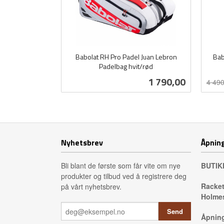
Babolat RH Pro Padel Juan Lebron
Bab
Padelbag hvit/rød
Rabat
inkl.
inkl.
mva.
Pris
1 790,00
4 490
mva.
Kjøp
Nyhetsbrev
Åpning
Bli blant de første som får vite om nye
BUTIK
produkter og tilbud ved å registrere deg
Racket
på vårt nyhetsbrev.
Holmes
Åpning