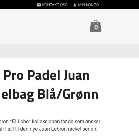
KONTAKT OSS
MIN KONTO
0
 Pro Padel Juan
elbag Blå/Grønn
ron "El Lobo" kolleksjonen for de som ønsker
r i stil til den nye Juan Lebron racket serien.