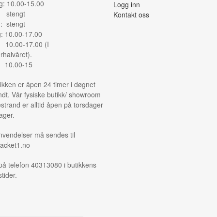
: 10.00-15.00
Logg inn
: stengt
Kontakt oss
: stengt
g: 10.00-17.00
: 10.00-17.00 (I
halvåret).
: 10.00-15
ikken er åpen 24 timer i døgnet
ndt. Vår fysiske butikk/ showroom
strand er alltid åpen på torsdager
ager.
nvendelser må sendes til
acket1.no
på telefon 40313080 i butikkens
tider.