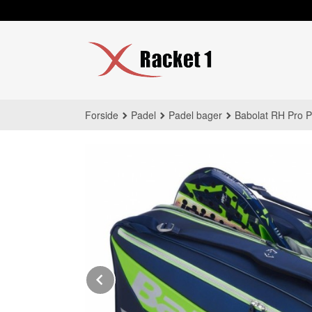
Gå
til
innholdet
Forside
Padel
Padel bager
Babolat RH Pro 
Prev