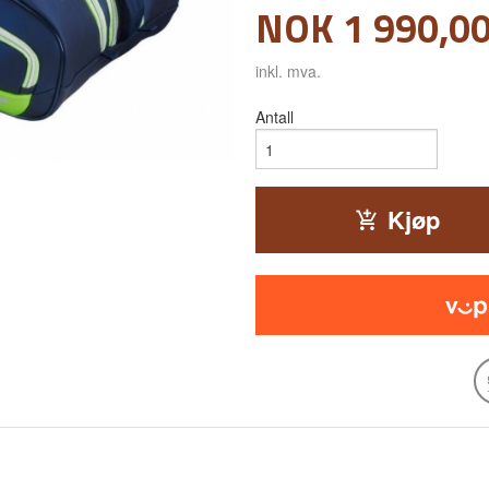
Pris
NOK
1 990,0
inkl. mva.
Antall
Kjøp