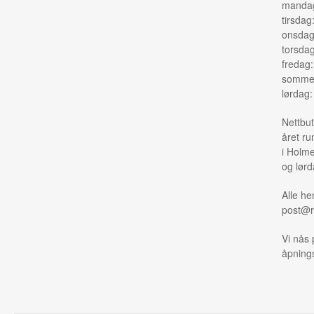
mandag
tirsdag
onsdag
torsda
fredag
sommer
lørdag
Nettbut
året ru
i Holme
og lørd
Alle he
post@r
Vi nås 
åpnings