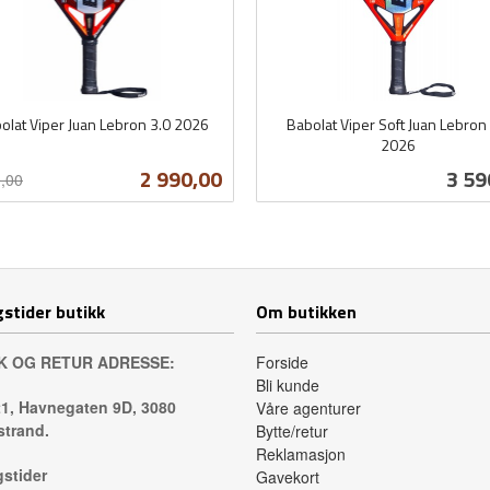
olat Viper Juan Lebron 3.0 2026
Babolat Viper Soft Juan Lebron
t
2026
inkl.
Tilbud
Pris
2 990,00
3 59
,00
mva.
Kjøp
Les mer
stider butikk
Om butikken
K OG RETUR ADRESSE:
Forside
Bli kunde
1, Havnegaten 9D, 3080
Våre agenturer
trand.
Bytte/retur
Reklamasjon
stider
Gavekort