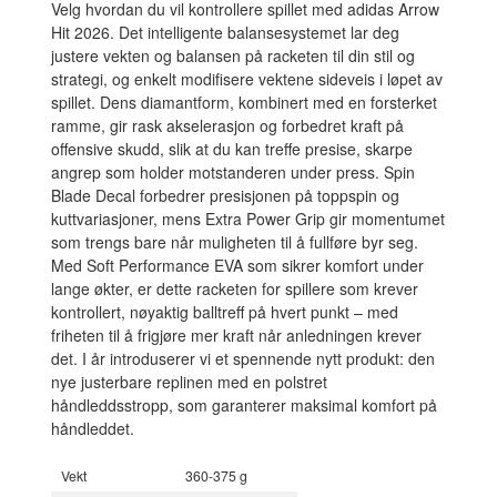
Velg hvordan du vil kontrollere spillet med adidas Arrow
Hit 2026. Det intelligente balansesystemet lar deg
justere vekten og balansen på racketen til din stil og
strategi, og enkelt modifisere vektene sideveis i løpet av
spillet. Dens diamantform, kombinert med en forsterket
ramme, gir rask akselerasjon og forbedret kraft på
offensive skudd, slik at du kan treffe presise, skarpe
angrep som holder motstanderen under press. Spin
Blade Decal forbedrer presisjonen på toppspin og
kuttvariasjoner, mens Extra Power Grip gir momentumet
som trengs bare når muligheten til å fullføre byr seg.
Med Soft Performance EVA som sikrer komfort under
lange økter, er dette racketen for spillere som krever
kontrollert, nøyaktig balltreff på hvert punkt – med
friheten til å frigjøre mer kraft når anledningen krever
det. I år introduserer vi et spennende nytt produkt: den
nye justerbare replinen med en polstret
håndleddsstropp, som garanterer maksimal komfort på
håndleddet.
Vekt
360-375 g