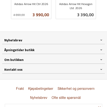
Adidas Arrow Hit Ctrl 2026
Adidas Arrow Hit Hexagon
Rabatt
inkl.
Ltd. 2026
inkl.
mva.
Tilbud
Pris
3 990,00
3 390,00
4 890,00
mva.
Nyhetsbrev
Åpningstider butikk
Om butikken
Kontakt oss
Frakt
Kjøpsbetingelser
Sikkerhet og personvern
Nyhetsbrev
Ofte stilte spørsmål
×