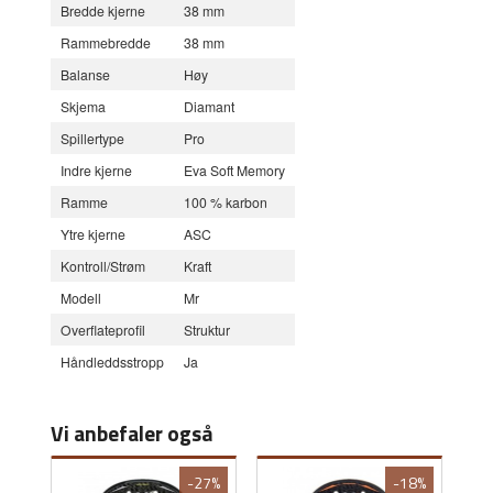
Bredde kjerne
38 mm
Rammebredde
38 mm
Balanse
Høy
Skjema
Diamant
Spillertype
Pro
Indre kjerne
Eva Soft Memory
Ramme
100 % karbon
Ytre kjerne
ASC
Kontroll/Strøm
Kraft
Modell
Mr
Overflateprofil
Struktur
Håndleddsstropp
Ja
Vi anbefaler også
-27%
-18%