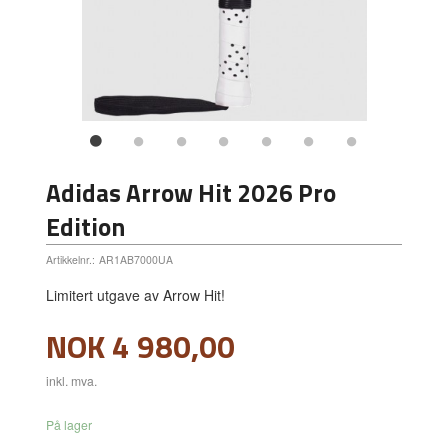
Adidas Arrow Hit 2026 Pro
Edition
Artikkelnr.:
AR1AB7000UA
Limitert utgave av Arrow Hit!
Pris
NOK
4 980,00
inkl. mva.
På lager