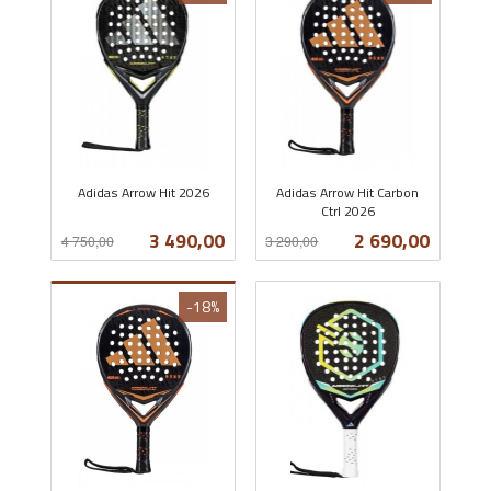
Adidas Arrow Hit 2026
Adidas Arrow Hit Carbon
Rabatt
inkl.
Ctrl 2026
Rabatt
inkl.
mva.
Tilbud
Tilbud
3 490,00
2 690,00
4 750,00
3 290,00
mva.
-18%