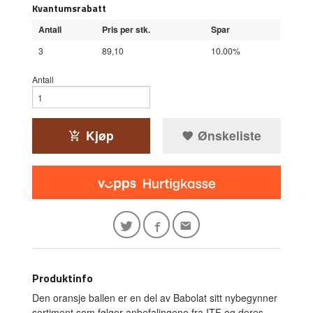
Kvantumsrabatt
Antall
Pris per stk.
Spar
3
89,10
10.00%
Antall
Kjøp
Ønskeliste
Produktinfo
Den oransje ballen er en del av Babolat sitt nybegynner
sortiment som følger anbefalingene fra ITF og deres