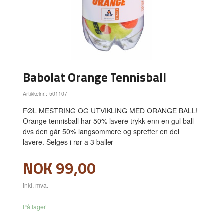
Babolat Orange Tennisball
Artikkelnr.:
501107
FØL MESTRING OG UTVIKLING MED ORANGE BALL!
Orange tennisball har 50% lavere trykk enn en gul ball
dvs den går 50% langsommere og spretter en del
lavere. Selges i rør a 3 baller
Pris
NOK
99,00
inkl. mva.
På lager