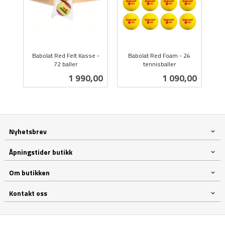
Babolat Red Felt Kasse -
Babolat Red Foam - 24
72 baller
tennisballer
inkl.
inkl.
Pris
Pris
1 990,00
1 090,00
mva.
mva.
Nyhetsbrev
Åpningstider butikk
Om butikken
Kontakt oss