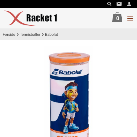
Gå
til
innholdet
0
Forside
Tennisballer
Babolat