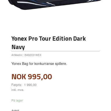
Yonex Pro Tour Edition Dark
Navy
Artikkelnr.:
BA92031WEX
Yonex Bag for konkurranse spillere.
Tilbud
NOK
995,00
Førpris:
1 990,00
Rabatt
inkl. mva.
På lager
Antall