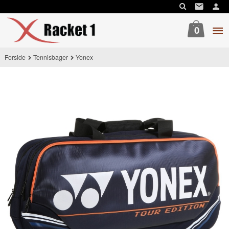
Gå
til
innholdet
0
Forside
Tennisbager
Yonex