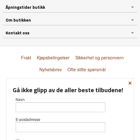
Åpningstider butikk
Om butikken
Kontakt oss
Frakt
Kjøpsbetingelser
Sikkerhet og personvern
Nyhetsbrev
Ofte stilte spørsmål
×
© Donnay Scandinavia AS
Gå ikke glipp av de aller beste tilbudene!
Navn
E-postadresse
Vår nettbutikk bruker cookies slik at
du får en bedre kjøpsopplevelse og
vi kan yte deg bedre service. Vi