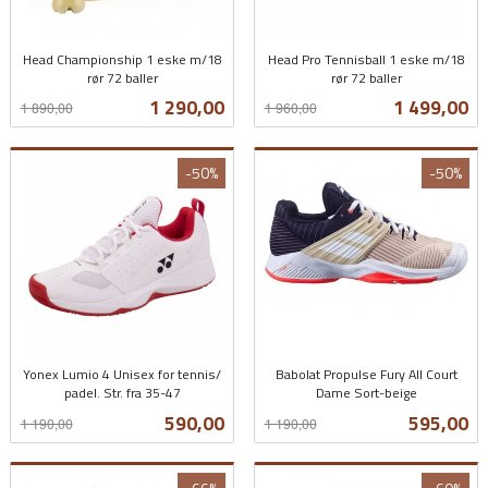
Head Championship 1 eske m/18
Head Pro Tennisball 1 eske m/18
rør 72 baller
rør 72 baller
Rabatt
inkl.
Rabatt
inkl.
Tilbud
Tilbud
1 290,00
1 499,00
1 890,00
1 960,00
mva.
mva.
-50%
-50%
Yonex Lumio 4 Unisex for tennis/
Babolat Propulse Fury All Court
padel. Str. fra 35-47
Dame Sort-beige
Rabatt
inkl.
Rabatt
inkl.
Tilbud
Tilbud
590,00
595,00
1 190,00
1 190,00
mva.
mva.