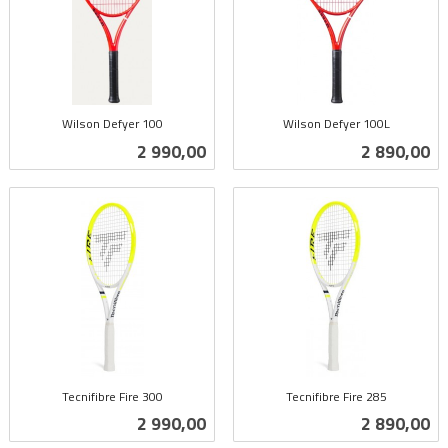
Wilson Defyer 100
Wilson Defyer 100L
inkl.
inkl.
Pris
Pris
2 990,00
2 890,00
mva.
mva.
Tecnifibre Fire 300
Tecnifibre Fire 285
inkl.
inkl.
Pris
Pris
2 990,00
2 890,00
mva.
mva.