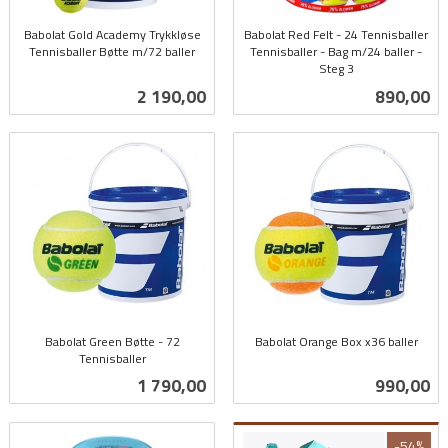
Babolat Gold Academy Trykkløse
Babolat Red Felt - 24 Tennisballer
Tennisballer Bøtte m/72 baller
Tennisballer - Bag m/24 baller -
inkl.
Steg 3
inkl.
mva.
Pris
Pris
2 190,00
890,00
mva.
Babolat Green Bøtte - 72
Babolat Orange Box x36 baller
Tennisballer
inkl.
inkl.
mva.
Pris
Pris
1 790,00
990,00
mva.
-54%