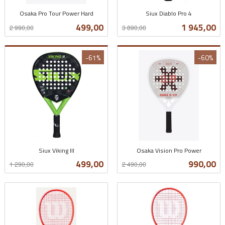
Osaka Pro Tour Power Hard
Siux Diablo Pro 4
Rabatt
inkl.
Rabatt
inkl.
Tilbud
Tilbud
499,00
1 945,00
2 990,00
3 890,00
mva.
mva.
-61%
-60%
Siux Viking III
Osaka Vision Pro Power
Rabatt
inkl.
Rabatt
inkl.
Tilbud
Tilbud
499,00
990,00
1 290,00
2 490,00
mva.
mva.