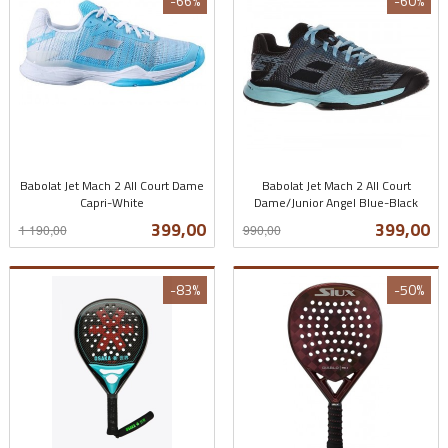
-66%
-60%
Babolat Jet Mach 2 All Court Dame
Babolat Jet Mach 2 All Court
Capri-White
Dame/Junior Angel Blue-Black
Rabatt
inkl.
Rabatt
inkl.
Tilbud
Tilbud
399,00
399,00
1 190,00
990,00
mva.
mva.
-83%
-50%