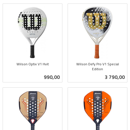
Wilson Optix V1 Hvit
Wilson Defy Pro V1 Special
inkl.
Edition
inkl.
mva.
Pris
Pris
990,00
3 790,00
mva.