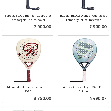
Babolat BL002 Bronze Padelracket
Babolat BL002 Orange Padelracket
Lamborghini Ltd. m/cover
Lamborghini Ltd. m/cover
inkl.
inkl.
Pris
Pris
7 900,00
7 900,00
mva.
mva.
Adidas Metalbone Reserve EDT
Adidas Cross It Light 2026 Pro
2026
Edition
inkl.
inkl.
Pris
Pris
3 750,00
4 490,07
mva.
mva.