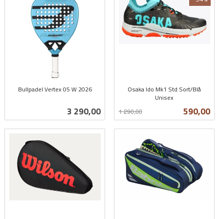
Bullpadel Vertex 05 W 2026
Osaka Ido Mk1 Std Sort/Blå
inkl.
Unisex
Rabatt
inkl.
mva.
Pris
Tilbud
3 290,00
590,00
1 290,00
mva.