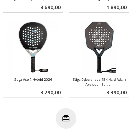
inkl.
inkl.
Pris
Pris
3 690,00
1 890,00
mva.
mva.
Stiga Axe 4 Hybrid 2026
Stiga Cybershape 18K Hard Adam
inkl.
Axelsson Edition
inkl.
mva.
Pris
Pris
3 290,00
3 390,00
mva.