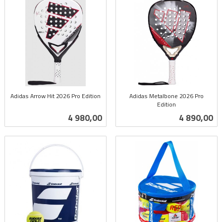
Adidas Arrow Hit 2026 Pro Edition
Adidas Metalbone 2026 Pro
inkl.
Edition
inkl.
mva.
Pris
Pris
4 980,00
4 890,00
mva.