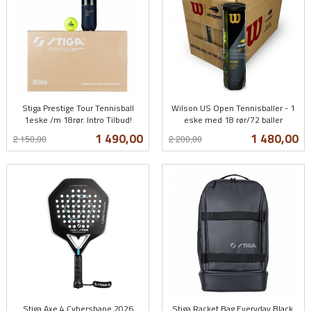
Stiga Prestige Tour Tennisball
Wilson US Open Tennisballer - 1
1eske /m 18rør. Intro Tilbud!
eske med 18 rør/72 baller
Rabatt
inkl.
Rabatt
inkl.
Tilbud
Tilbud
1 490,00
1 480,00
2 150,00
2 200,00
mva.
mva.
Stiga Axe 4 Cybershape 2026
Stiga Racket Bag Everyday Black.