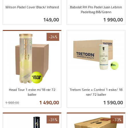
Wilson Padel Cover Black/ Infrared
Babolat RH Pro Padel Juan Lebron
inkl.
Padelbag Blå/Grønn
inkl.
mva.
Pris
Pris
149,00
1 990,00
mva.
-24%
Head Tour 1 eske m/18 rør 72
Tretorn Serie + Control 1 eske/ 18
baller
rør/ 72 baller
Rabatt
inkl.
inkl.
Tilbud
Pris
1 490,00
1 590,00
1 960,00
mva.
mva.
-31%
-33%