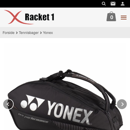
Gå
til
innholdet
0
Forside
Tennisbager
Yonex
Prev
N