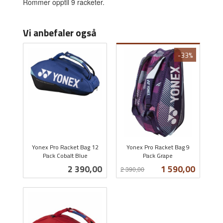
Rommer opptil 9 racketer.
Vi anbefaler også
-33%
Yonex Pro Racket Bag 12
Yonex Pro Racket Bag 9
Pack Cobalt Blue
Pack Grape
inkl.
Rabatt
inkl.
Pris
Tilbud
2 390,00
1 590,00
2 390,00
mva.
mva.