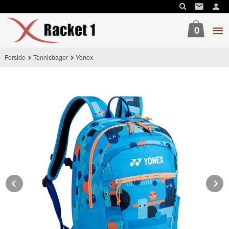
Gå
til
innholdet
0
Forside
Tennisbager
Yonex
Prev
N