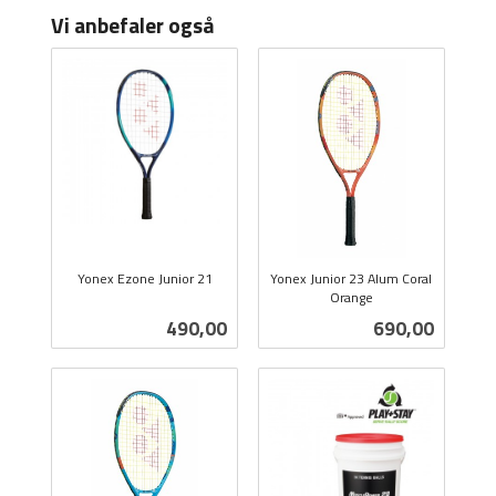
Vi anbefaler også
Yonex Ezone Junior 21
Yonex Junior 23 Alum Coral
inkl.
Orange
inkl.
mva.
Pris
Pris
490,00
690,00
mva.