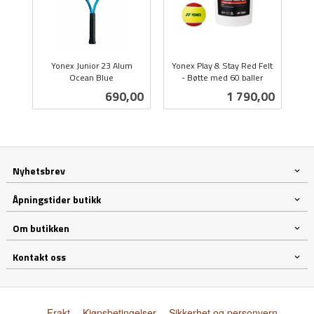
Yonex Junior 23 Alum
Yonex Play & Stay Red Felt
Ocean Blue
- Bøtte med 60 baller
inkl.
inkl.
Pris
Pris
690,00
1 790,00
mva.
mva.
Nyhetsbrev
Åpningstider butikk
Om butikken
Kontakt oss
Frakt
Kjøpsbetingelser
Sikkerhet og personvern