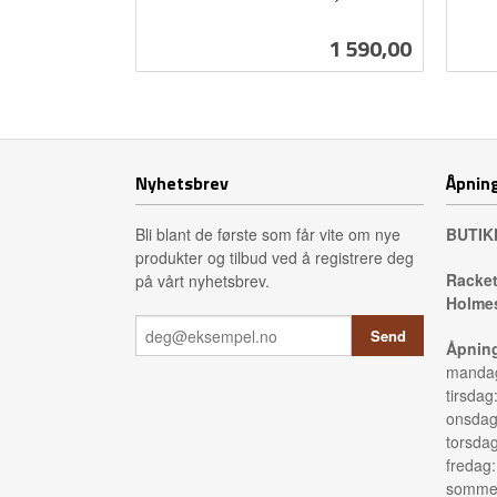
inkl.
inkl.
mva.
mva.
Pris
1 590,00
Kjøp
Nyhetsbrev
Åpning
Bli blant de første som får vite om nye
BUTIK
produkter og tilbud ved å registrere deg
Racket
på vårt nyhetsbrev.
Holmes
Åpning
mandag
tirsdag
onsdag
torsda
fredag
sommer