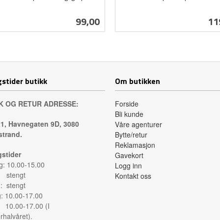
inkl.
mva.
Pris
Pri
99,00
11
Kjøp
Kjøp
stider butikk
Om butikken
K OG RETUR ADRESSE:
Forside
Bli kunde
1, Havnegaten 9D, 3080
Våre agenturer
trand.
Bytte/retur
Reklamasjon
stider
Gavekort
: 10.00-15.00
Logg inn
: stengt
Kontakt oss
: stengt
g: 10.00-17.00
: 10.00-17.00 (I
halvåret).