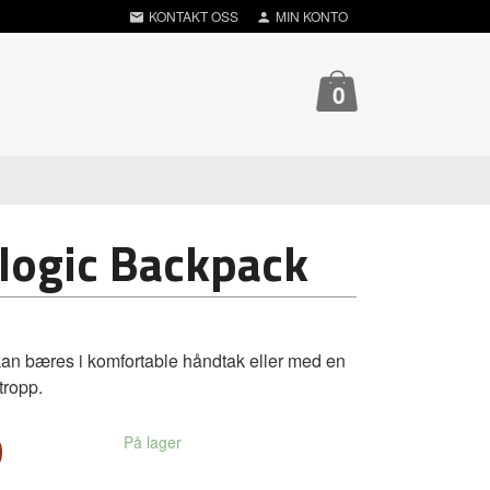
KONTAKT OSS
MIN KONTO
0
logic Backpack
an bæres i komfortable håndtak eller med en
tropp.
0
På lager