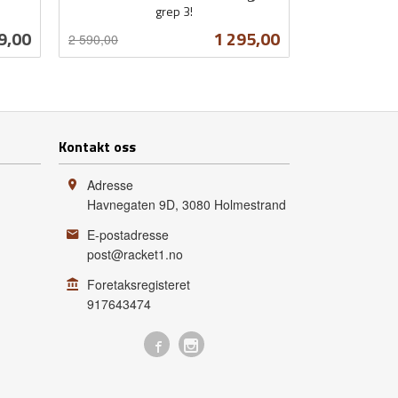
grep 3!
Rabatt
inkl.
s
Tilbud
9,00
1 295,00
2 590,00
mva.
Les mer
Kontakt oss
Adresse
Havnegaten 9D
,
3080
Holmestrand
E-postadresse
post@racket1.no
Foretaksregisteret
917643474