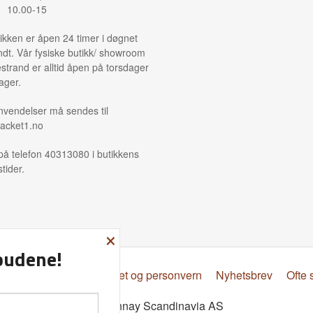
: 10.00-15
ikken er åpen 24 timer i døgnet
ndt. Vår fysiske butikk/ showroom
strand er alltid åpen på torsdager
ager.
nvendelser må sendes til
acket1.no
på telefon 40313080 i butikkens
tider.
×
lbudene!
psbetingelser
Sikkerhet og personvern
Nyhetsbrev
Ofte 
© Donnay Scandinavia AS