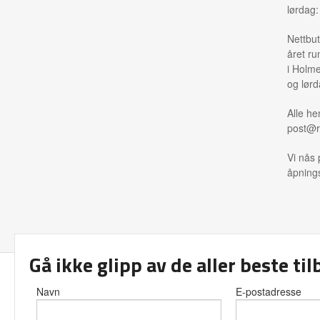
lørdag
Nettbut
året ru
i Holme
og lørd
Alle he
post@r
Vi nås 
åpnings
Gå ikke glipp av de aller beste ti
Frakt
Kjø
Navn
E-postadresse