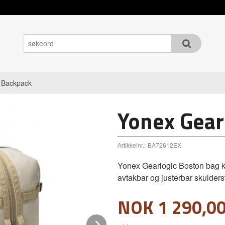
 Backpack
Yonex Gear
Artikkelnr.:
BA72612EX
Yonex Gearlogic Boston bag k
avtakbar og justerbar skulders
Pris
NOK
1 290,0
Next