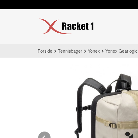
Gå
til
innholdet
Forside
Tennisbager
Yonex
Yonex Gearlogic
Prev