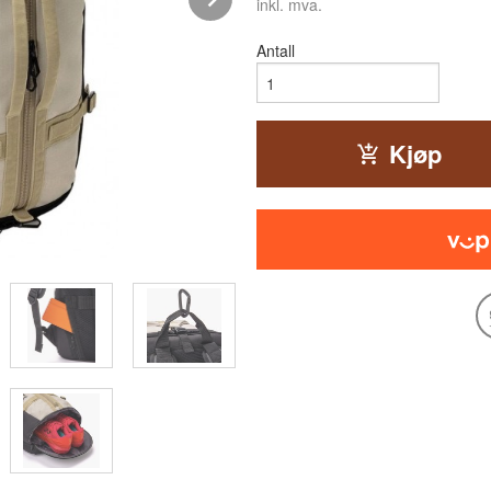
inkl. mva.
Antall
Kjøp