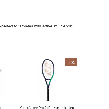
erfect for athletes with active, multi‑sport
-50%
k
Yonex Vcore Pro 97D - Kun 1stk igjen i