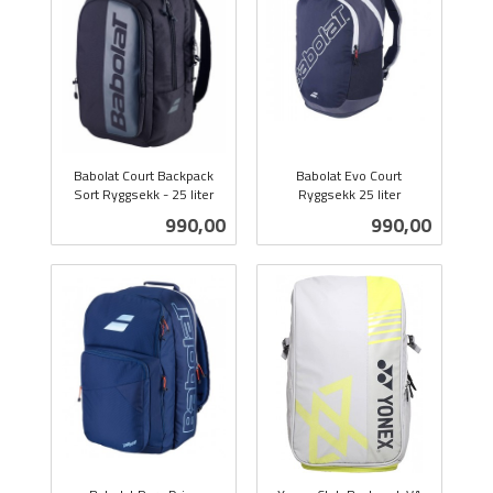
Babolat Court Backpack
Babolat Evo Court
Sort Ryggsekk - 25 liter
Ryggsekk 25 liter
inkl.
inkl.
Pris
Pris
990,00
990,00
mva.
mva.