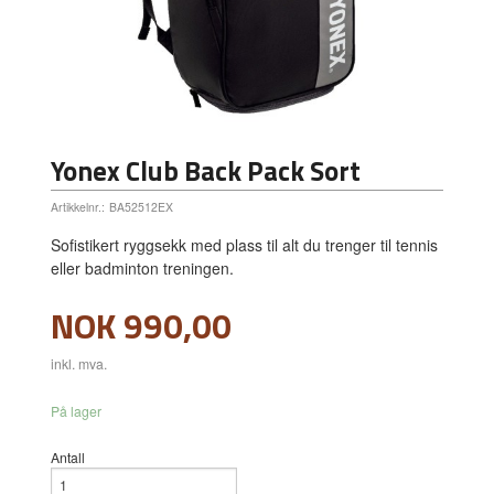
Yonex Club Back Pack Sort
Artikkelnr.:
BA52512EX
Sofistikert ryggsekk med plass til alt du trenger til tennis
eller badminton treningen.
Pris
NOK
990,00
inkl. mva.
På lager
Antall