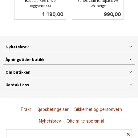
Babolat Pure Drive
Yonex Club Backpack VA
Ryggsekk XXL
Grå-Beige
inkl.
inkl.
Pris
Pris
1 190,00
990,00
mva.
mva.
Nyhetsbrev
Åpningstider butikk
Om butikken
Kontakt oss
Frakt
Kjøpsbetingelser
Sikkerhet og personvern
Nyhetsbrev
Ofte stilte spørsmål
×
© Donnay Scandinavia AS