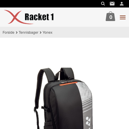
Gå
til
innholdet
0
Forside
Tennisbager
Yonex