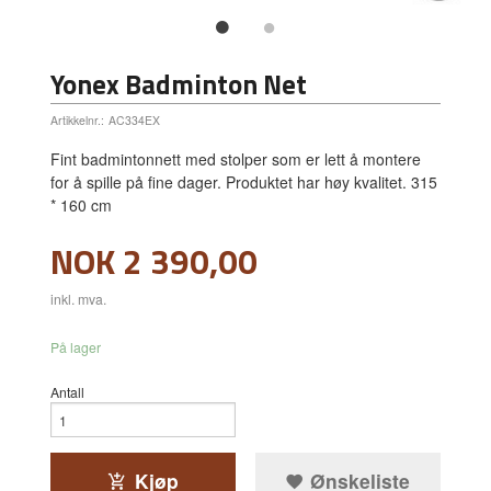
Yonex Badminton Net
Artikkelnr.:
AC334EX
Fint badmintonnett med stolper som er lett å montere
for å spille på fine dager. Produktet har høy kvalitet. 315
* 160 cm
Pris
NOK
2 390,00
inkl. mva.
På lager
Antall
Kjøp
Ønskeliste