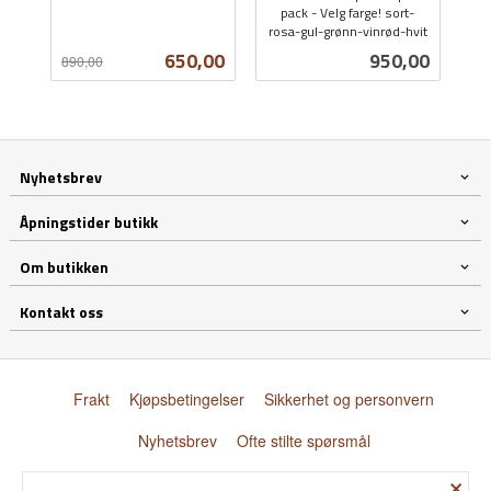
Rabatt
inkl.
pack - Velg farge! sort-
rosa-gul-grønn-vinrød-hvit
mva.
inkl.
Tilbud
Pris
650,00
950,00
890,00
mva.
Nyhetsbrev
Åpningstider butikk
Om butikken
Kontakt oss
Frakt
Kjøpsbetingelser
Sikkerhet og personvern
Nyhetsbrev
Ofte stilte spørsmål
×