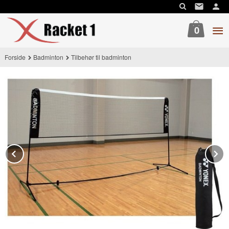
Gå
til
innholdet
0
Forside
Badminton
Tilbehør til badminton
Prev
N