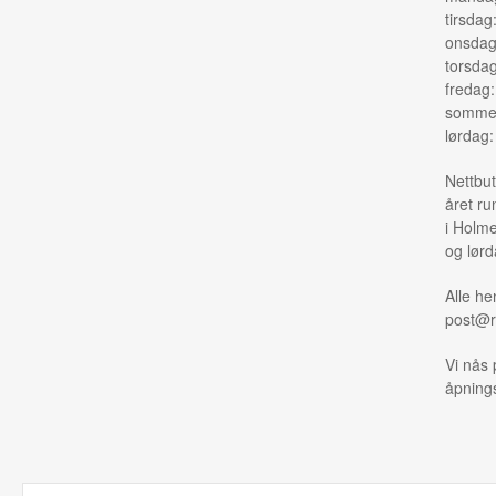
tirsdag
onsdag
torsda
fredag
sommer
lørdag
Nettbut
året ru
i Holme
og lørd
Alle he
post@r
Vi nås 
åpnings