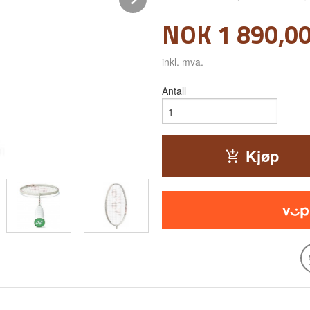
Pris
NOK
1 890,0
inkl. mva.
Antall
Kjøp