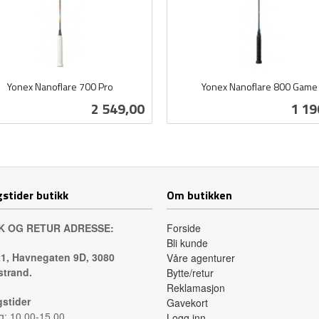
Yonex Nanoflare 700 Pro
Yonex Nanoflare 800 Game
inkl.
Pris
Pris
2 549,00
1 19
mva.
Kjøp
Kjøp
stider butikk
Om butikken
K OG RETUR ADRESSE:
Forside
Bli kunde
1, Havnegaten 9D, 3080
Våre agenturer
trand.
Bytte/retur
Reklamasjon
stider
Gavekort
: 10.00-15.00
Logg inn