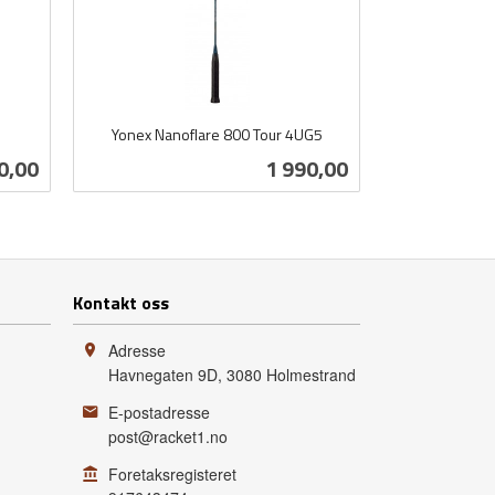
Yonex Nanoflare 800 Tour 4UG5
inkl.
Pris
0,00
1 990,00
mva.
Kjøp
Kontakt oss
Adresse
Havnegaten 9D
,
3080
Holmestrand
E-postadresse
post@racket1.no
Foretaksregisteret