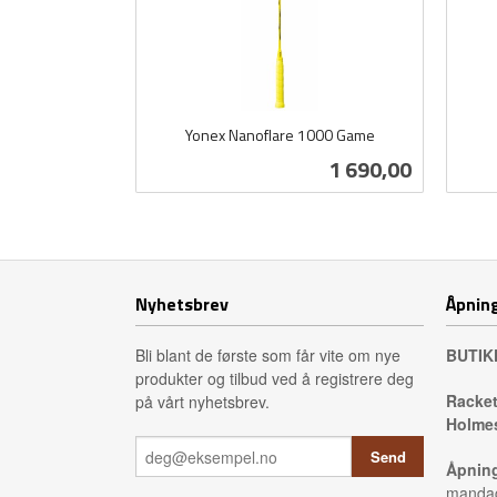
Yonex Nanoflare 1000 Game
inkl.
inkl.
Pris
1 690,00
mva.
mva.
Les mer
Nyhetsbrev
Åpning
Bli blant de første som får vite om nye
BUTIK
produkter og tilbud ved å registrere deg
Racket
på vårt nyhetsbrev.
Holmes
Åpning
mandag