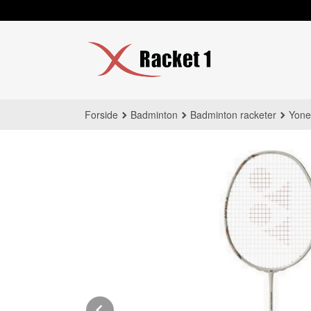
Gå
til
innholdet
Forside
Badminton
Badminton racketer
Yone
Prev