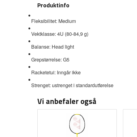
Produktinfo
Fleksibilitet: Medium
Vektklasse: 4U (80-84,9 g)
Balanse: Head light
Grepstørrelse: G5
Racketetui: Inngår ikke
Strenget: ustrenget i standardutførelse
Vi anbefaler også