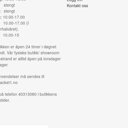
: stengt
Kontakt oss
: stengt
g: 10.00-17.00
: 10.00-17.00 (I
halvåret).
: 10.00-15
ikken er åpen 24 timer i døgnet
ndt. Vår fysiske butikk/ showroom
strand er alltid åpen på torsdager
ager.
nvendelser må sendes til
acket1.no
på telefon 40313080 i butikkens
tider.