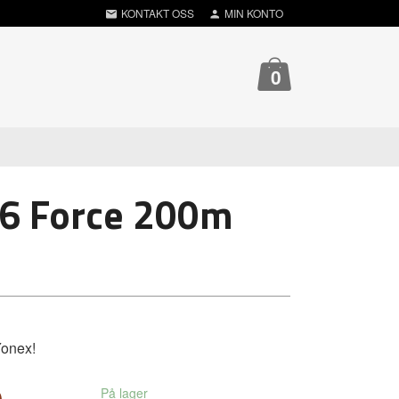
KONTAKT OSS
MIN KONTO
0
66 Force 200m
Yonex!
På lager