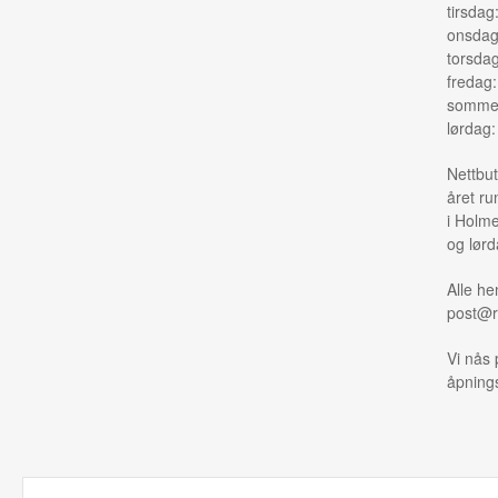
tirsdag
onsdag
torsda
fredag
sommer
lørdag
Nettbut
året ru
i Holme
og lørd
Alle he
post@r
Vi nås 
åpnings