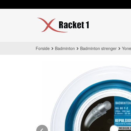
Gå
til
innholdet
Forside
Badminton
Badminton strenger
Yone
Prev