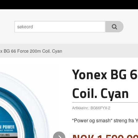
x BG 66 Force 200m Coil. Cyan
Yonex BG 
Coil. Cyan
Artikkelnr.:
BG66FYX-2
"Power og smash" streng fra 
Next