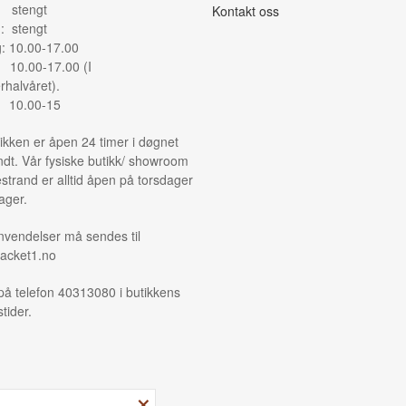
: stengt
Kontakt oss
: stengt
g: 10.00-17.00
: 10.00-17.00 (I
halvåret).
: 10.00-15
ikken er åpen 24 timer i døgnet
ndt. Vår fysiske butikk/ showroom
strand er alltid åpen på torsdager
ager.
nvendelser må sendes til
acket1.no
på telefon 40313080 i butikkens
tider.
×