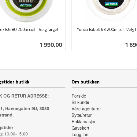
ex BG 80 200m coil - Velg farge!
Yonex Exbolt 63 200m coil. Velg f
inkl.
mva.
Pris
Pris
1 990,00
1 69
Les mer
Les mer
stider butikk
Om butikken
K OG RETUR ADRESSE:
Forside
Bli kunde
1, Havnegaten 9D, 3080
Våre agenturer
trand.
Bytte/retur
Reklamasjon
stider
Gavekort
: 10.00-15.00
Logg inn