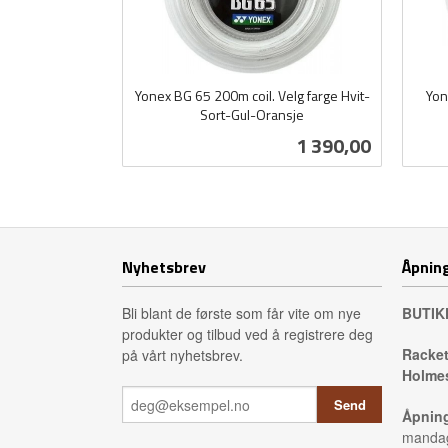
Yonex BG 65 200m coil. Velg farge Hvit-
Yon
Sort-Gul-Oransje
inkl.
inkl.
mva.
Pris
1 390,00
mva.
Les mer
Nyhetsbrev
Åpning
Bli blant de første som får vite om nye
BUTIK
produkter og tilbud ved å registrere deg
Racket
på vårt nyhetsbrev.
Holmes
Åpning
mandag