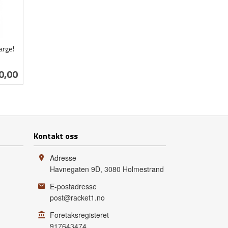
arge!
0,00
Kontakt oss
Adresse
Havnegaten 9D
,
3080
Holmestrand
E-postadresse
post@racket1.no
Foretaksregisteret
917643474