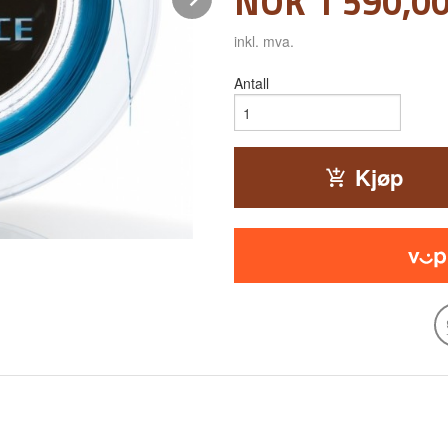
Pris
NOK
1 590,0
inkl. mva.
Antall
Kjøp